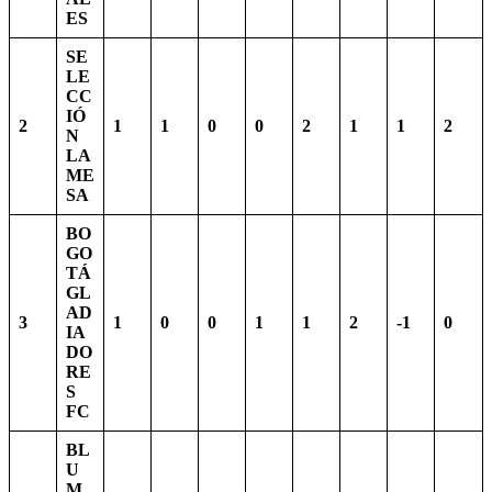
ES
SE
LE
CC
IÓ
2
1
1
0
0
2
1
1
2
N
LA
ME
SA
BO
GO
TÁ
GL
AD
3
1
0
0
1
1
2
-1
0
IA
DO
RE
S
FC
BL
U
M