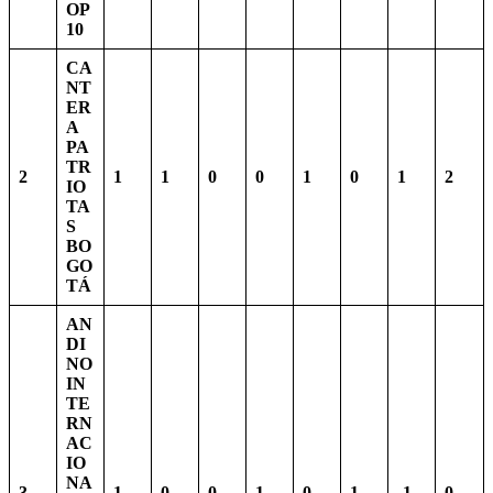
OP
10
CA
NT
ER
A
PA
TR
2
1
1
0
0
1
0
1
2
IO
TA
S
BO
GO
TÁ
AN
DI
NO
IN
TE
RN
AC
IO
NA
3
1
0
0
1
0
1
-1
0