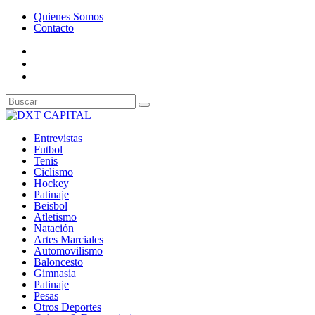
Quienes Somos
Contacto
Entrevistas
Futbol
Tenis
Ciclismo
Hockey
Patinaje
Beisbol
Atletismo
Natación
Artes Marciales
Automovilismo
Baloncesto
Gimnasia
Patinaje
Pesas
Otros Deportes