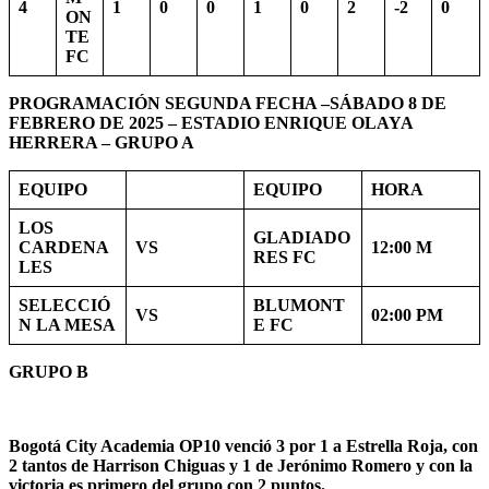
4
1
0
0
1
0
2
-2
0
ON
TE
FC
PROGRAMACIÓN SEGUNDA FECHA –SÁBADO 8 DE
FEBRERO DE 2025 – ESTADIO ENRIQUE OLAYA
HERRERA – GRUPO A
EQUIPO
EQUIPO
HORA
LOS
GLADIADO
CARDENA
VS
12:00 M
RES FC
LES
SELECCIÓ
BLUMONT
VS
02:00 PM
N LA MESA
E FC
GRUPO B
Bogotá City Academia OP10 venció 3 por 1 a Estrella Roja, con
2 tantos de Harrison Chiguas y 1 de Jerónimo Romero y con la
victoria es primero del grupo con 2 puntos.