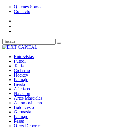
Quienes Somos
Contacto
Entrevistas
Futbol
Tenis
Ciclismo
Hockey
Patinaje
Beisbol
Atletismo
Natación
Artes Marciales
Automovilismo
Baloncesto
Gimnasia
Patinaje
Pesas
Otros Deportes