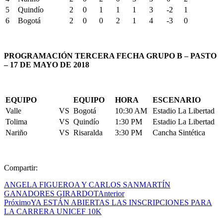
5
Quindío
2
0
1
1
1
3
-2
1
6
Bogotá
2
0
0
2
1
4
-3
0
PROGRAMACIÓN TERCERA FECHA GRUPO B – PASTO
– 17 DE MAYO DE 2018
EQUIPO
EQUIPO
HORA
ESCENARIO
Valle
VS
Bogotá
10:30 AM
Estadio La Libertad
Tolima
VS
Quindío
1:30 PM
Estadio La Libertad
Nariño
VS
Risaralda
3:30 PM
Cancha Sintética
Compartir:
ANGELA FIGUEROA Y CARLOS SANMARTÍN
GANADORES GIRARDOT
Anterior
Próximo
YA ESTÁN ABIERTAS LAS INSCRIPCIONES PARA
LA CARRERA UNICEF 10K