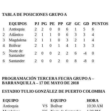
TABLA DE POSICIONES GRUPO A
EQUIPOS
PJ
PG
PE
PP
GF
GC
GD
PUNTOS
1
Antioquia
2
2
0
0
6
1
5
6
2
Atlántico
2
1
1
0
6
3
3
4
3
Magdalena
2
1
1
0
3
2
1
4
4
Bolívar
2
1
0
1
4
1
3
3
Norte de
5
2
0
0
2
2
6
-4
0
Santander
6
Santander
2
0
0
2
0
8
-8
0
PROGRAMACIÓN TERCERA FECHA GRUPO A –
BARRANQUILLA – 17 DE MAYO DE 2018
ESTADIO TULIO GONZÁLEZ DE PUERTO COLOMBIA
EQUIPO
EQUIPO
HORA
Antioquia
VS
Bolívar
10:30 AM