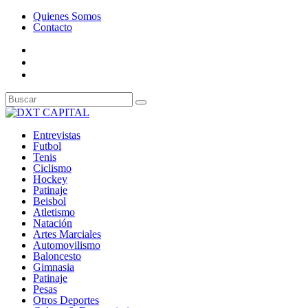
Quienes Somos
Contacto
Entrevistas
Futbol
Tenis
Ciclismo
Hockey
Patinaje
Beisbol
Atletismo
Natación
Artes Marciales
Automovilismo
Baloncesto
Gimnasia
Patinaje
Pesas
Otros Deportes