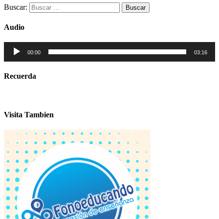
Buscar:
Audio
Reproductor
00:00
03:16
de
audio
Recuerda
Visita Tambien