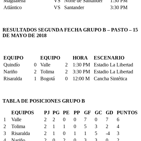
Magdalena
VS
Norte de Santander
1:30 PM
Atlántico
VS
Santander
3:30 PM
RESULTADOS SEGUNDA FECHA GRUPO B – PASTO – 15
DE MAYO DE 2018
EQUIPO
EQUIPO
HORA
ESCENARIO
Quindío
0
Valle
2
1:30 PM
Estadio La Libertad
Nariño
2
Tolima
2
3:30 PM
Estadio La Libertad
Risaralda
1
Bogotá
0
12:00 M
Cancha Sintética
TABLA DE POSICIONES GRUPO B
EQUIPOS
PJ
PG
PE
PP
GF
GC
GD
PUNTOS
1
Valle
2
2
0
0
7
0
7
6
2
Tolima
2
1
1
0
5
3
2
4
3
Risaralda
2
1
0
1
1
5
-4
3
4
Nariño
2
0
2
0
3
3
0
2