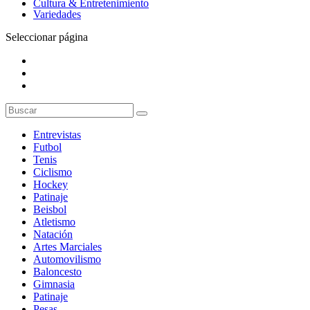
Cultura & Entretenimiento
Variedades
Seleccionar página
Entrevistas
Futbol
Tenis
Ciclismo
Hockey
Patinaje
Beisbol
Atletismo
Natación
Artes Marciales
Automovilismo
Baloncesto
Gimnasia
Patinaje
Pesas