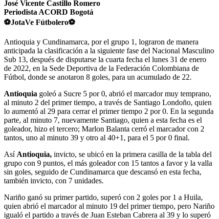
José Vicente Castillo Romero
Periodista ACORD Bogotá
⚽JotaVe Fútbolero⚽
Antioquia y Cundinamarca, por el grupo 1, lograron de manera
anticipada la clasificación a la siguiente fase del Nacional Masculino
Sub 13, después de disputarse la cuarta fecha el lunes 31 de enero
de 2022, en la Sede Deportiva de la Federación Colombiana de
Fútbol, donde se anotaron 8 goles, para un acumulado de 22.
Antioquia
goleó a Sucre 5 por 0, abrió el marcador muy temprano,
al minuto 2 del primer tiempo, a través de Santiago Londoño, quien
lo aumentó al 29 para cerrar el primer tiempo 2 por 0. En la segunda
parte, al minuto 7, nuevamente Santiago, quien a esta fecha es el
goleador, hizo el tercero; Marlon Balanta cerró el marcador con 2
tantos, uno al minuto 39 y otro al 40+1, para el 5 por 0 final.
Así
Antioquia,
invicto, se ubicó en la primera casilla de la tabla del
grupo con 9 puntos, el más goleador con 15 tantos a favor y la valla
sin goles, seguido de Cundinamarca que descansó en esta fecha,
también invicto, con 7 unidades.
Nariño ganó su primer partido, superó con 2 goles por 1 a Huila,
quien abrió el marcador al minuto 19 del primer tiempo, pero Nariño
igualó el partido a través de Juan Esteban Cabrera al 39 y lo superó