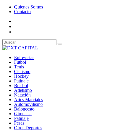
Quienes Somos
Contacto
Entrevistas
Futbol
Tenis
Ciclismo
Hockey
Patinaje
Beisbol
Atletismo
Natación
Artes Marciales
Automovilismo
Baloncesto
Gimnasia
Patinaje
Pesas
Otros Deportes