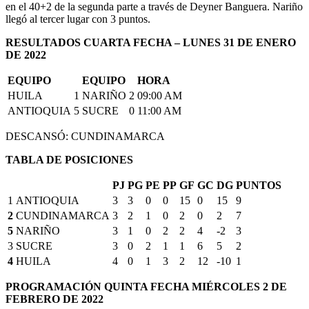
en el 40+2 de la segunda parte a través de Deyner Banguera. Nariño
llegó al tercer lugar con 3 puntos.
RESULTADOS CUARTA FECHA – LUNES 31 DE ENERO
DE 2022
EQUIPO
EQUIPO
HORA
HUILA
1
NARIÑO
2
09:00 AM
ANTIOQUIA
5
SUCRE
0
11:00 AM
DESCANSÓ: CUNDINAMARCA
TABLA DE POSICIONES
PJ
PG
PE
PP
GF
GC
DG
PUNTOS
1
ANTIOQUIA
3
3
0
0
15
0
15
9
2
CUNDINAMARCA
3
2
1
0
2
0
2
7
5
NARIÑO
3
1
0
2
2
4
-2
3
3
SUCRE
3
0
2
1
1
6
5
2
4
HUILA
4
0
1
3
2
12
-10
1
PROGRAMACIÓN QUINTA FECHA MIÉRCOLES 2 DE
FEBRERO DE 2022