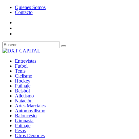
Quienes Somos
Contacto
Entrevistas
Futbol
Tenis
Ciclismo
Hockey
Patinaje
Beisbol
Atletismo
Natación
Artes Marciales
Automovilismo
Baloncesto
Gimnasia
Patinaje
Pesas
Otros Deportes