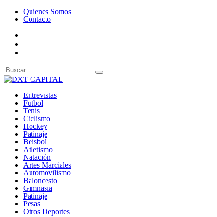
Quienes Somos
Contacto
Entrevistas
Futbol
Tenis
Ciclismo
Hockey
Patinaje
Beisbol
Atletismo
Natación
Artes Marciales
Automovilismo
Baloncesto
Gimnasia
Patinaje
Pesas
Otros Deportes