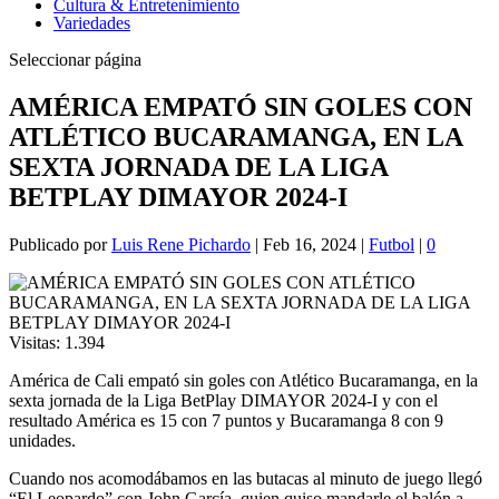
Cultura & Entretenimiento
Variedades
Seleccionar página
AMÉRICA EMPATÓ SIN GOLES CON
ATLÉTICO BUCARAMANGA, EN LA
SEXTA JORNADA DE LA LIGA
BETPLAY DIMAYOR 2024-I
Publicado por
Luis Rene Pichardo
|
Feb 16, 2024
|
Futbol
|
0
Visitas:
1.394
América de Cali empató sin goles con Atlético Bucaramanga, en la
sexta jornada de la Liga BetPlay DIMAYOR 2024-I y con el
resultado América es 15 con 7 puntos y Bucaramanga 8 con 9
unidades.
Cuando nos acomodábamos en las butacas al minuto de juego llegó
“El Leopardo” con John García, quien quiso mandarle el balón a