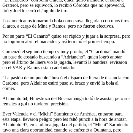
Graterol, pero se equivocó, lo recibió Córdoba que no aprovechó,
tiró y Joel le cerró el ángulo de tiro.
Los americanos tomaron la bola como suya, llegarían con unos tiros
al arco, a cargo de Mina y Ramos, pero no fueron efectivos.
Por su parte “El Canario” quiso ser rápido y jugar a la sorpresa, pero
no lograron abrir el marcador y así terminó el primer tiempo.
Comenzó el segundo tiempo y muy pronto, el “Cracdona” mandó
un pase de costado buscando a “Adriancho”, quien logró anotar,
pero el árbitro de linera vio la jugada, levantó la bandera, revisaron
en el VAR y Ramos estaba adelantado.
“La pasión de un pueblo” buscó el disparo de fuera de distancia con
Cardona, pero Aldair se estiró puso su brazo y envió la bola al
córner.
Al minuto 64, Hinestroza del Bucaramanga trató de asustar, pero sus
remates a gol no tuvieron precisión.
Ever Valencia y el “Michi” Sarmiento de América, entraron para
esta etapa, llevaron peligro pero les faltó punch a la hora de anotar.
Al minuto 97, en la última jugada del partido, el “Michi” Sarmiento
tuvo una clara oportunidad cuando se enfrentó a Quintana, pero