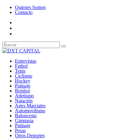
Quienes Somos
Contacto
Entrevistas
Futbol
Tenis
Ciclismo
Hockey
Patinaje
Beisbol
Atletismo
Natación
Artes Marciales
Automovilismo
Baloncesto
Gimnasia
Patinaje
Pesas
Otros Deportes