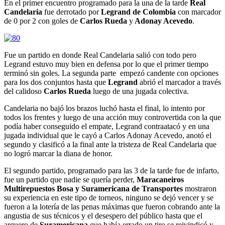
En el primer encuentro programado para la una de la tarde
Real
Candelaria
fue derrotado por
Legrand de Colombia
con marcador
de 0 por 2 con goles de
Carlos Rueda
y
Adonay Acevedo
.
Fue un partido en donde Real Candelaria salió con todo pero
Legrand estuvo muy bien en defensa por lo que el primer tiempo
terminó sin goles. La segunda parte empezó candente con opciones
para los dos conjuntos hasta que
Legrand
abrió el marcador a través
del calidoso
Carlos Rueda
luego de una jugada colectiva.
Candelaria no bajó los brazos luchó hasta el final, lo intento por
todos los frentes y luego de una acción muy controvertida con la que
podía haber conseguido el empate, Legrand contraatacó y en una
jugada individual que le cayó a Carlos Adonay Acevedo, anotó el
segundo y clasificó a la final ante la tristeza de Real Candelaria que
no logró marcar la diana de honor.
El segundo partido, programado para las 3 de la tarde fue de infarto,
fue un partido que nadie se quería perder,
Maracaneiros
Multirepuestos Bosa y Suramericana de Transportes
mostraron
su experiencia en este tipo de torneos, ninguno se dejó vencer y se
fueron a la lotería de las penas máximas que fueron cobrando ante la
angustia de sus técnicos y el desespero del público hasta que el
arquero de
Suramericana
que había errado un tiro se reivindicó y