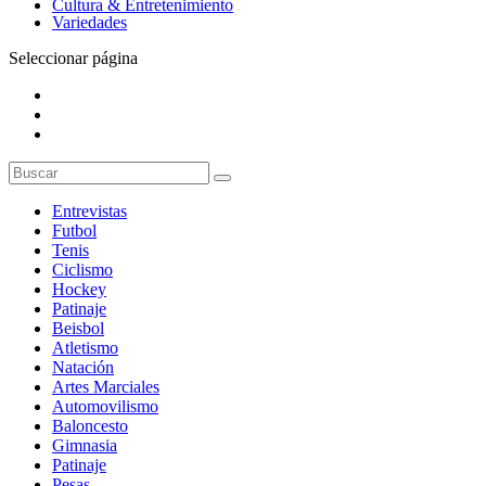
Cultura & Entretenimiento
Variedades
Seleccionar página
Entrevistas
Futbol
Tenis
Ciclismo
Hockey
Patinaje
Beisbol
Atletismo
Natación
Artes Marciales
Automovilismo
Baloncesto
Gimnasia
Patinaje
Pesas