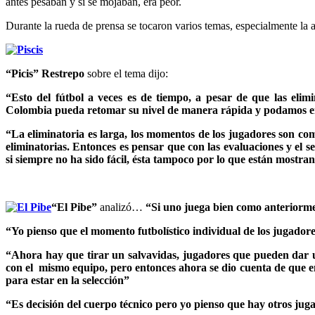
antes pesaban y si se mojaban, era peor.
Durante la rueda de prensa se tocaron varios temas, especialmente la 
“Picis” Restrepo
sobre el tema dijo:
“Esto del fútbol a veces es de tiempo, a pesar de que las eli
Colombia pueda retomar su nivel de manera rápida y podamos e
“La eliminatoria es larga, los momentos de los jugadores son comp
eliminatorias. Entonces es pensar que con las evaluaciones y el 
si siempre no ha sido fácil, ésta tampoco por lo que están mostra
“El Pibe”
analizó…
“Si uno juega bien como anteriormen
“Yo pienso que el momento futbolístico individual de los jugadores
“Ahora hay que tirar un salvavidas, jugadores que pueden dar u
con el mismo equipo, pero entonces ahora se dio cuenta de que e
para estar en la selección”
“Es decisión del cuerpo técnico pero yo pienso que hay otros ju