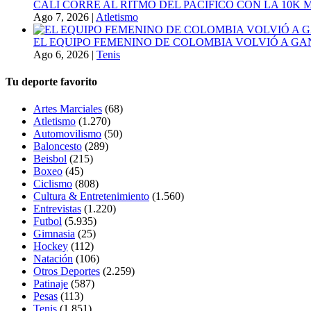
CALI CORRE AL RITMO DEL PACIFICO CON LA 10K
Ago 7, 2026
|
Atletismo
EL EQUIPO FEMENINO DE COLOMBIA VOLVIÓ A GA
Ago 6, 2026
|
Tenis
Tu deporte favorito
Artes Marciales
(68)
Atletismo
(1.270)
Automovilismo
(50)
Baloncesto
(289)
Beisbol
(215)
Boxeo
(45)
Ciclismo
(808)
Cultura & Entretenimiento
(1.560)
Entrevistas
(1.220)
Futbol
(5.935)
Gimnasia
(25)
Hockey
(112)
Natación
(106)
Otros Deportes
(2.259)
Patinaje
(587)
Pesas
(113)
Tenis
(1.851)