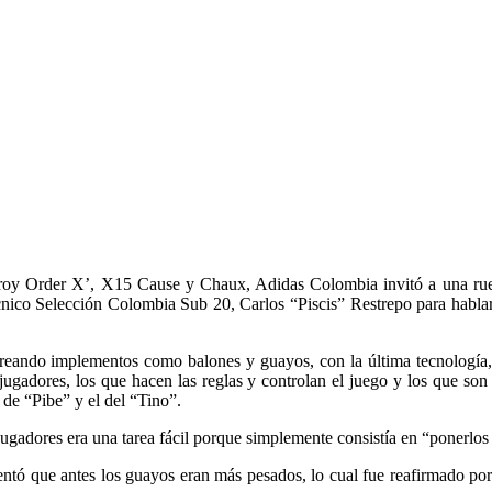
troy Order X’, X15 Cause y Chaux, Adidas Colombia invitó a una rued
nico Selección Colombia Sub 20, Carlos “Piscis” Restrepo para hablar d
reando implementos como balones y guayos, con la última tecnología, c
jugadores, los que hacen las reglas y controlan el juego y los que so
 de “Pibe” y el del “Tino”.
 jugadores era una tarea fácil porque simplemente consistía en “ponerlos 
entó que antes los guayos eran más pesados, lo cual fue reafirmado p