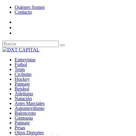
Quienes Somos
Contacto
Entrevistas
Futbol
Tenis
Ciclismo
Hockey
Patinaje
Beisbol
Atletismo
Natación
Artes Marciales
Automovilismo
Baloncesto
Gimnasia
Patinaje
Pesas
Otros Deportes