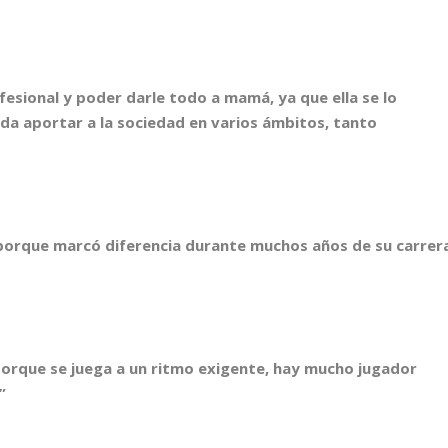
ofesional y poder darle todo a mam
á, ya que ella se lo
eda aportar a la sociedad en varios
ámbitos, tanto
 porque marcó diferencia durante muchos a
ños de su carrer
, porque se juega a un ritmo exigente, hay mucho jugador
”