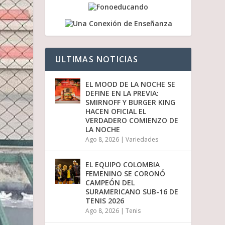
a
b
a
j
o
p
ULTIMAS NOTICIAS
a
r
a
EL MOOD DE LA NOCHE SE
a
DEFINE EN LA PREVIA:
u
SMIRNOFF Y BURGER KING
m
HACEN OFICIAL EL
e
VERDADERO COMIENZO DE
n
LA NOCHE
t
Ago 8, 2026
|
Variedades
a
r
o
EL EQUIPO COLOMBIA
d
FEMENINO SE CORONÓ
i
CAMPEÓN DEL
s
SURAMERICANO SUB-16 DE
m
TENIS 2026
i
Ago 8, 2026
|
Tenis
n
u