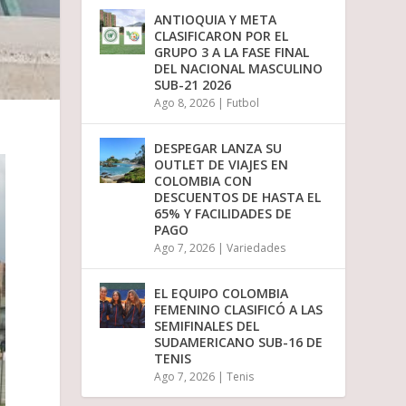
i
ANTIOQUIA Y META
r
CLASIFICARON POR EL
e
GRUPO 3 A LA FASE FINAL
l
DEL NACIONAL MASCULINO
v
SUB-21 2026
o
Ago 8, 2026
|
Futbol
l
u
m
DESPEGAR LANZA SU
e
OUTLET DE VIAJES EN
n
COLOMBIA CON
.
DESCUENTOS DE HASTA EL
65% Y FACILIDADES DE
PAGO
Ago 7, 2026
|
Variedades
EL EQUIPO COLOMBIA
FEMENINO CLASIFICÓ A LAS
SEMIFINALES DEL
SUDAMERICANO SUB-16 DE
TENIS
Ago 7, 2026
|
Tenis