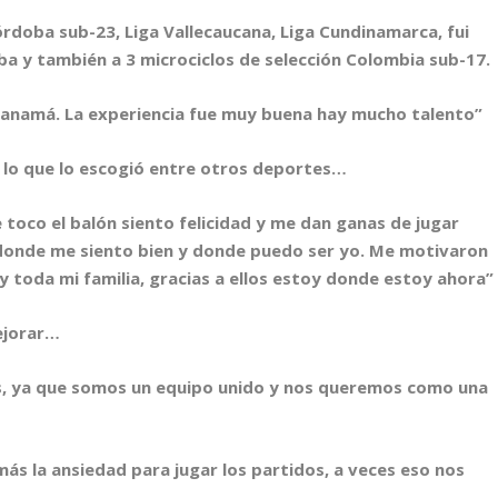
órdoba sub-23, Liga Vallecaucana, Liga Cundinamarca, fui
ba y también a 3 microciclos de selección Colombia sub-17.
 Panamá. La experiencia fue muy buena hay mucho talento”
r lo que lo escogió entre otros deportes…
 toco el bal
ón siento felicidad y me dan ganas de jugar
 donde me siento bien y donde puedo ser yo. Me motivaron
y toda mi familia, gracias a ellos estoy donde estoy ahora”
ejorar…
os, ya que somos un equipo unido y nos queremos como una
m
ás la ansiedad para jugar los partidos, a veces eso nos