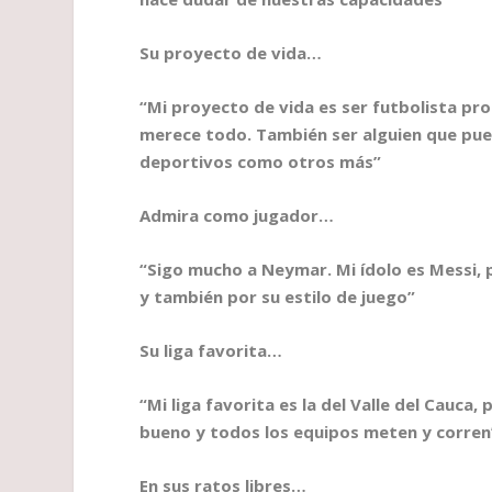
Su proyecto de vida…
“Mi proyecto de vida es ser futbolista pr
merece todo. Tambi
én ser alguien que pu
deportivos como otros más”
Admira como jugador…
“Sigo mucho a Neymar. Mi
ídolo es Messi,
y tambi
én por su estilo de juego”
Su liga favorita…
“Mi liga favorita es la del Valle del Cauca
bueno y todos los equipos meten y corren
En sus ratos libres…