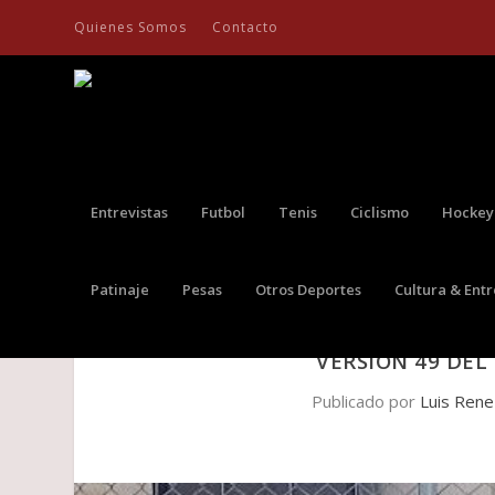
Quienes Somos
Contacto
Entrevistas
Futbol
Tenis
Ciclismo
Hockey
Patinaje
Pesas
Otros Deportes
Cultura & Ent
YEISON DANIEL GUZMÁN BOTÍN 
VERSIÓN 49 DEL
Publicado por
Luis Rene