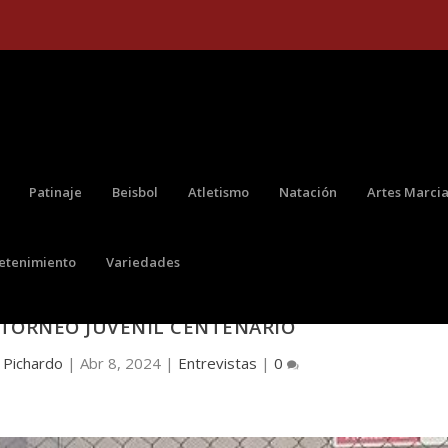
Patinaje
Beisbol
Atletismo
Natación
Artes Marcia
retenimiento
Variedades
DE ORO Y CAMPEÓN CON CALI ALIANZA, EN LA
 TORNEO JUVENIL CENTENARIO
 Pichardo
|
Abr 8, 2024
|
Entrevistas
|
0