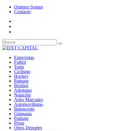
Quienes Somos
Contacto
Entrevistas
Futbol
Tenis
Ciclismo
Hockey
Patinaje
Beisbol
Atletismo
Natación
Artes Marciales
Automovilismo
Baloncesto
Gimnasia
Patinaje
Pesas
Otros Deportes