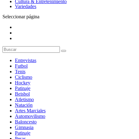
Cultura & Entretenimiento
Variedades
Seleccionar página
Entrevistas
Futbol
Tenis
Ciclismo
Hockey
Patinaje
Beisbol
Atletismo
Natación
Artes Marciales
Automovilismo
Baloncesto
Gimnasia
Patinaje
Pesas