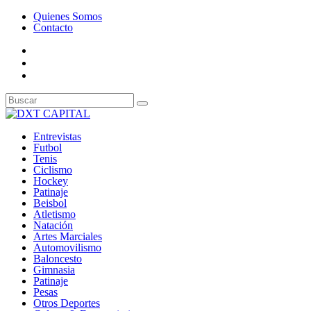
Quienes Somos
Contacto
Entrevistas
Futbol
Tenis
Ciclismo
Hockey
Patinaje
Beisbol
Atletismo
Natación
Artes Marciales
Automovilismo
Baloncesto
Gimnasia
Patinaje
Pesas
Otros Deportes