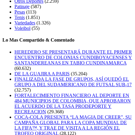
Otros Deportes
(2.259)
Patinaje
(587)
Pesas
(113)
Tenis
(1.851)
Variedades
(1.326)
Voleibol
(55)
Lo Mas Compartido & Comentado
HEREDERO SE PRESENTARÁ DURANTE EL PRIMER
ENCUENTRO DE COLONIAS CUNDIBOYACENSES Y
SANTANDEREANAS EN TABIO CUNDINAMARCA
(60.632)
DE LA GUAJIRA A PARIS
(35.204)
FINALIZADA LA FASE DE GRUPOS, ASÍ QUEDÓ EL
GRUPO A DEL SUDAMERICANO DE FUTSAL SUB-17
(32.757)
FORTALECIMIENTO FINANCIERO AL DEPORTE EN
484 MUNICIPIOS DE COLOMBIA, QUE APROBARON
EL ACUERDO DE LA TASA PRODEPORTE Y
RECREACION
(29.368)
COCA-COLA PRESENTA “LA MAGIA DE CREER”, SU
CAMPAÑA GLOBAL PARA LA COPA MUNDIAL DE
LA FIFA™, Y TRAE DE VISITA A LA REGIÓN EL
TROFEO ORIGINAL
(28.122)