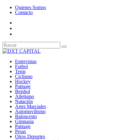
Quienes Somos
Contacto
Entrevistas
Futbol
Tenis
Ciclismo
Hockey
Patinaje
Beisbol
Atletismo
Natación
Artes Marciales
Automovilismo
Baloncesto
Gimnasia
Patinaje
Pesas
Otros Deportes