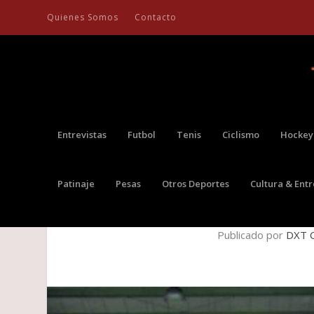
Quienes Somos
Contacto
Entrevistas
Futbol
Tenis
Ciclismo
Hockey
Patinaje
Pesas
Otros Deportes
Cultura & Ent
RO
Publicado por
DXT C