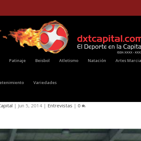
Patinaje
Beisbol
Atletismo
Natación
Artes Marcia
retenimiento
Variedades
BERTO MURILLO
apital
|
Jun 5, 2014
|
Entrevistas
|
0