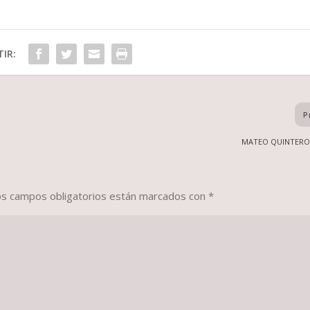
IR:
P
MATEO QUINTERO
os campos obligatorios están marcados con
*