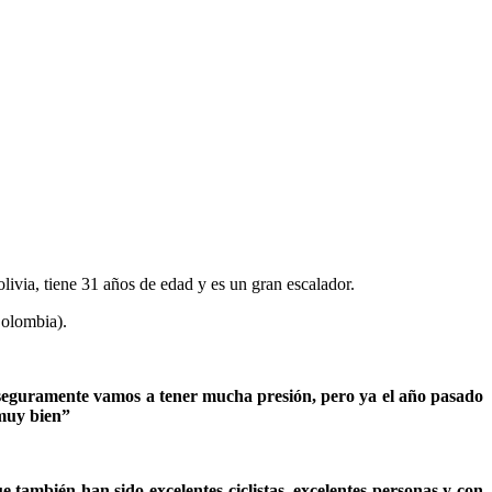
olivia, tiene 31 años de edad y es un gran escalador.
Colombia).
y seguramente vamos a tener mucha presión, pero ya el año pasado
 muy bien”
también han sido excelentes ciclistas, excelentes personas y con