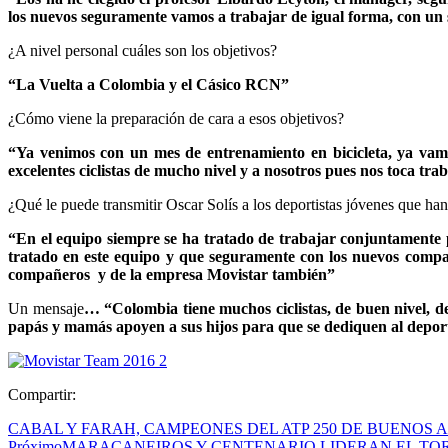
los nuevos seguramente vamos a trabajar de igual forma, con un s
¿A nivel personal cuáles son los objetivos?
“La Vuelta a Colombia y el Cásico RCN”
¿Cómo viene la preparación de cara a esos objetivos?
“Ya venimos con un mes de entrenamiento en bicicleta, ya vamo
excelentes ciclistas de mucho nivel y a nosotros pues nos toca tr
¿Qué le puede transmitir Oscar Solís a los deportistas jóvenes que han
“En el equipo siempre se ha tratado de trabajar conjuntamente po
tratado en este equipo y que seguramente con los nuevos compa
compañeros y de la empresa Movistar también”
Un mensaje
… “Colombia tiene muchos ciclistas, de buen nivel, dec
papás y mamás apoyen a sus hijos para que se dediquen al depor
Compartir:
CABAL Y FARAH, CAMPEONES DEL ATP 250 DE BUENOS AI
Próximo
MARACANEIROS Y CENTENARIO LIDERAN EL TO