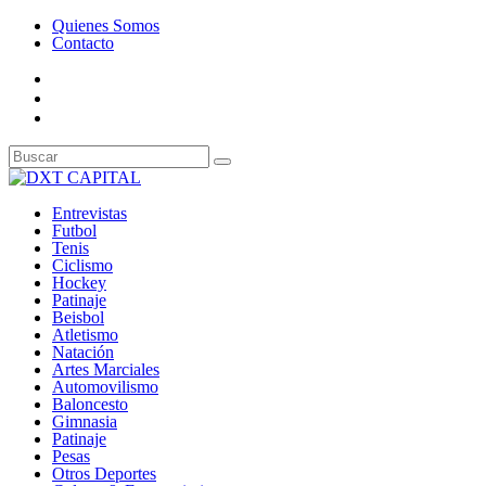
Quienes Somos
Contacto
Entrevistas
Futbol
Tenis
Ciclismo
Hockey
Patinaje
Beisbol
Atletismo
Natación
Artes Marciales
Automovilismo
Baloncesto
Gimnasia
Patinaje
Pesas
Otros Deportes