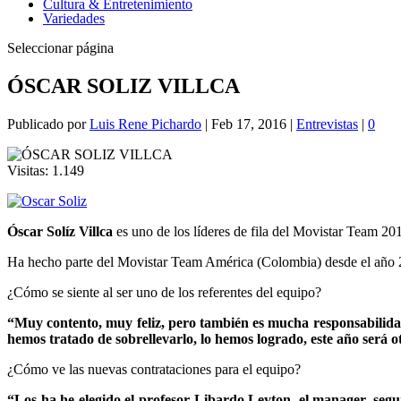
Cultura & Entretenimiento
Variedades
Seleccionar página
ÓSCAR SOLIZ VILLCA
Publicado por
Luis Rene Pichardo
|
Feb 17, 2016
|
Entrevistas
|
0
Visitas:
1.149
Óscar Solíz Villca
es uno de los líderes de fila del Movistar Team 201
Ha hecho parte del Movistar Team América (Colombia) desde el año 2
¿Cómo se siente al ser uno de los referentes del equipo?
“Muy contento, muy feliz, pero también es mucha responsabilidad
hemos tratado de sobrellevarlo, lo hemos logrado, este año será
¿Cómo ve las nuevas contrataciones para el equipo?
“Los ha he elegido el profesor Libardo Leyton, el manager, segu