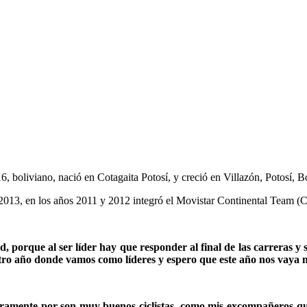
6, boliviano, nació en Cotagaita Potosí, y creció en Villazón, Potosí, B
013, en los años 2011 y 2012 integró el Movistar Continental Team (
, porque al ser líder hay que responder al final de las carreras 
 otro año donde vamos como líderes y espero que este año nos vaya
ramente por son muy buenos ciclistas, como mis excompañeros que 