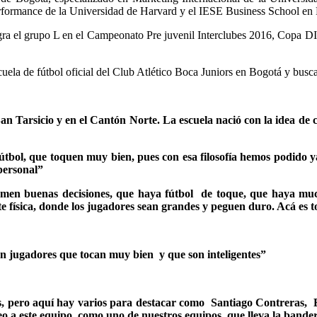
formance de la Universidad de Harvard y el IESE Business School en
gra el grupo L en el Campeonato Pre juvenil Interclubes 2016, Copa D
ela de fútbol oficial del Club Atlético Boca Juniors en Bogotá y bus
an Tarsicio y en el Cantón Norte. La escuela nació con la idea d
tbol, que toquen muy bien, pues con esa filosofía hemos podido 
 personal”
tomen buenas decisiones, que haya fútbol de toque, que haya much
e física, donde los jugadores sean grandes y peguen duro. Acá es to
on jugadores que tocan muy bien y que son inteligentes”
años, pero aquí hay varios para destacar como Santiago Contreras
 veo a este equipo como uno de nuestros equipos que lleva la ban