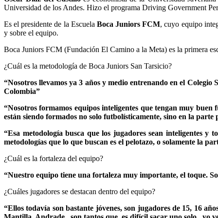
Universidad de los Andes. Hizo el programa Driving Government Per
Es el presidente de la Escuela
Boca Juniors FCM
, cuyo equipo inte
y sobre el equipo.
Boca Juniors FCM (Fundación El Camino a la Meta) es la primera escu
¿Cuál es la metodología de Boca Juniors San Tarsicio?
“Nosotros llevamos ya 3 años y medio entrenando en el Colegio S
Colombia”
“Nosotros formamos equipos inteligentes que tengan muy buen fú
están siendo formados no solo futbolísticamente, sino en la parte
“Esa metodología busca que los jugadores sean inteligentes y 
metodologías que lo que buscan es el pelotazo, o solamente la part
¿Cuál es la fortaleza del equipo?
“Nuestro equipo tiene una fortaleza muy importante, el toque. S
¿Cuáles jugadores se destacan dentro del equipo?
“Ellos todavía son bastante jóvenes, son jugadores de 15, 16 
Mantilla, Andrade, son tantos que es difícil sacar uno solo, yo