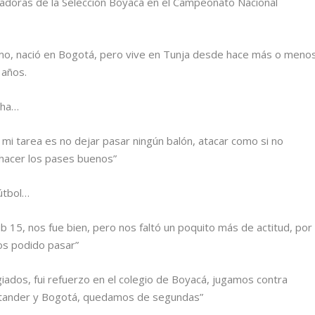
leadoras de la Selección Boyacá en el Campeonato Nacional
imo, nació en Bogotá, pero vive en Tunja desde hace más o meno
 años.
cha…
 mi tarea es no dejar pasar ningún balón, atacar como si no
hacer los pases buenos”
fútbol…
ub 15, nos fue bien, pero nos faltó un poquito más de actitud, por
mos podido pasar”
iados, fui refuerzo en el colegio de Boyacá, jugamos contra
antander y Bogotá, quedamos de segundas”