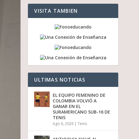
a
a
VISITA TAMBIEN
r
r
i
b
a
/
a
b
a
j
o
p
ULTIMAS NOTICIAS
a
r
a
EL EQUIPO FEMENINO DE
a
COLOMBIA VOLVIÓ A
u
GANAR EN EL
m
SURAMERICANO SUB-16 DE
e
TENIS
n
Ago 6, 2026
|
Tenis
t
a
r