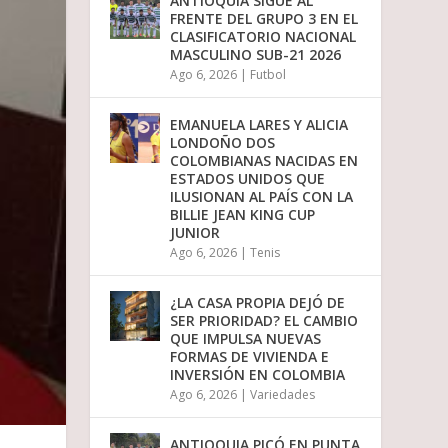
ANTIOQUIA SIGUE AL
o
FRENTE DEL GRUPO 3 EN EL
d
CLASIFICATORIO NACIONAL
i
MASCULINO SUB-21 2026
s
Ago 6, 2026
|
Futbol
m
i
n
EMANUELA LARES Y ALICIA
u
LONDOÑO DOS
i
COLOMBIANAS NACIDAS EN
r
ESTADOS UNIDOS QUE
e
ILUSIONAN AL PAÍS CON LA
l
BILLIE JEAN KING CUP
v
JUNIOR
o
Ago 6, 2026
|
Tenis
l
u
m
¿LA CASA PROPIA DEJÓ DE
e
SER PRIORIDAD? EL CAMBIO
n
QUE IMPULSA NUEVAS
.
FORMAS DE VIVIENDA E
INVERSIÓN EN COLOMBIA
Ago 6, 2026
|
Variedades
ANTIOQUIA PICÓ EN PUNTA