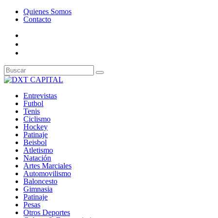
Quienes Somos
Contacto
Entrevistas
Futbol
Tenis
Ciclismo
Hockey
Patinaje
Beisbol
Atletismo
Natación
Artes Marciales
Automovilismo
Baloncesto
Gimnasia
Patinaje
Pesas
Otros Deportes