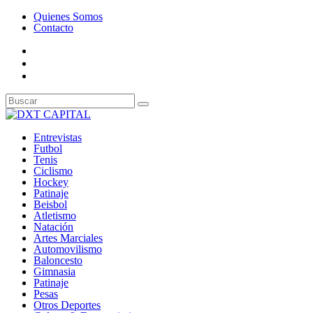
Quienes Somos
Contacto
Entrevistas
Futbol
Tenis
Ciclismo
Hockey
Patinaje
Beisbol
Atletismo
Natación
Artes Marciales
Automovilismo
Baloncesto
Gimnasia
Patinaje
Pesas
Otros Deportes