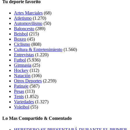
Tu deporte favorito
Artes Marciales
(68)
Atletismo
(1.270)
Automovilismo
(50)
Baloncesto
(289)
Beisbol
(215)
Boxeo
(45)
Ciclismo
(808)
Cultura & Entretenimiento
(1.560)
Entrevistas
(1.220)
Futbol
(5.936)
Gimnasia
(25)
Hockey
(112)
Natación
(106)
Otros Deportes
(2.259)
Patinaje
(587)
Pesas
(113)
Tenis
(1.852)
Variedades
(1.327)
Voleibol
(55)
Lo Mas Compartido & Comentado
HEREDERO SE PRESENTARÁ DURANTE EL PRIMER