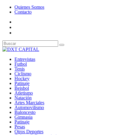
Quienes Somos
Contacto
Entrevistas
Futbol
Tenis
Ciclismo
Hockey
Patinaje
Beisbol
Atletismo
Natación
Artes Marciales
Automovilismo
Baloncesto
Gimnasia
Patinaje
Pesas
Otros Deportes