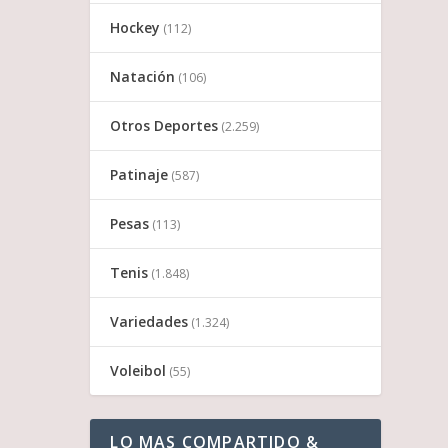
Hockey
(112)
Natación
(106)
Otros Deportes
(2.259)
Patinaje
(587)
Pesas
(113)
Tenis
(1.848)
Variedades
(1.324)
Voleibol
(55)
LO MAS COMPARTIDO &