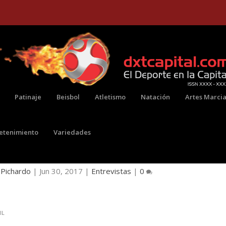
Patinaje
Beisbol
Atletismo
Natación
Artes Marcia
retenimiento
Variedades
NICO DE LA SELECCIÓN BOGOTÁ JUVENIL
 Pichardo
|
Jun 30, 2017
|
Entrevistas
|
0