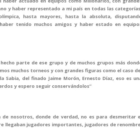
l haber actuado en equipos como Millonarios, con grande
ano y haber representado a mi país en todas las categorías
olímpica, hasta mayores, hasta la absoluta, disputand
de haber tenido muchos amigos y haber estado en equipo
r hecho parte de ese grupo y de muchos grupos más dond
imos muchos torneos y con grandes figuras como el caso d
ella Sabia, del finado Jaime Morón, Ernesto Díaz, eso es un
uerdos y espero seguir conservándolos”
 de nosotros, donde de verdad, no es para desmeritar e
pre llegaban jugadores importantes, jugadores de renombre