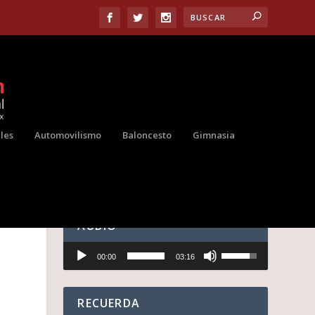
les
Automovilismo
Baloncesto
Gimnasia
AUDIO
Reproductor
U
00:00
03:16
de
t
audio
i
l
i
RECUERDA
z