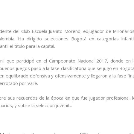
dente del Club-Escuela Juanito Moreno, exjugador de Millonarios
lombia. Ha dirigido selecciones Bogotá en categorías infantil
til el título para la capital.
enil que participó en el Campeonato Nacional 2017, donde en l
buenos juegos pasó a la fase clasificatoria que se jugó en Bogotá
n equilibrado defensiva y ofensivamente y llegaron a la fase fina
errotado por Valle.
obre sus recuerdos de la época en que fue jugador profesional, l
narios, y sobre la selección juvenil…