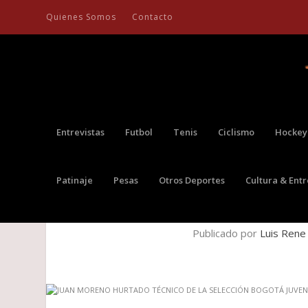
Quienes Somos
Contacto
Entrevistas
Futbol
Tenis
Ciclismo
Hockey
Patinaje
Pesas
Otros Deportes
Cultura & Ent
JUAN MORENO HURTADO TÉC
Publicado por
Luis Rene