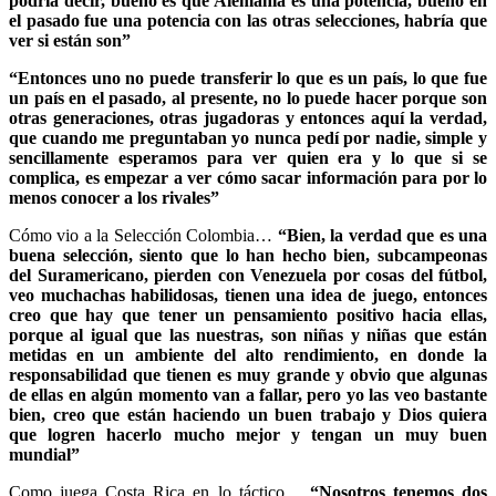
podría decir, bueno es que Alemania es una potencia, bueno en
el pasado fue una potencia con las otras selecciones, habría que
ver si están son”
“Entonces uno no puede transferir lo que es un país, lo que fue
un país en el pasado, al presente, no lo puede hacer porque son
otras generaciones, otras jugadoras y entonces aquí la verdad,
que cuando me preguntaban yo nunca pedí por nadie, simple y
sencillamente esperamos para ver quien era y lo que si se
complica, es empezar a ver cómo sacar información para por lo
menos conocer a los rivales”
Cómo vio a la Selección Colombia…
“Bien, la verdad que es una
buena selección, siento que lo han hecho bien, subcampeonas
del Suramericano, pierden con Venezuela por cosas del fútbol,
veo muchachas habilidosas, tienen una idea de juego, entonces
creo que hay que tener un pensamiento positivo hacia ellas,
porque al igual que las nuestras, son niñas y niñas que están
metidas en un ambiente del alto rendimiento, en donde la
responsabilidad que tienen es muy grande y obvio que algunas
de ellas en algún momento van a fallar, pero yo las veo bastante
bien, creo que están haciendo un buen trabajo y Dios quiera
que logren hacerlo mucho mejor y tengan un muy buen
mundial”
Como juega Costa Rica en lo táctico…
“Nosotros tenemos dos