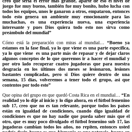
creo que sería el error más grande, aparte de eso el nivel de
juego fue muy bueno, también fue muy bonito, hubo lucha con
todos los equipos, unos le ganaron a otros, empataron, entonces
todo esto genera un ambiente muy emocionante para las
muchachas, es una experiencia nueva, una experiencia
interesante y pues Dios quiera todo esto nos sirva como
preámbulo del mundial”
Cómo está la preparación con miras al mundial…
“Bueno ya
estamos en la fase final, ya lo que viene es una parte específica,
ya lo que viene es una parte más de repasar y de dejar claros
algunos conceptos de lo que queremos ir a hacer el mundial y
por otro lado recuperar cuatro jugadoras que para nuestra
desgracia en los últimos dos meses se lesionaron, lesiones
bastantes complicadas, pero si Dios quiere dentro de una
semana, 15 días, volveremos a tener todo el grupo, así que
contentos por todo esto”
Que opina del grupo en que quedó Costa Rica en el mundial…
“En
realidad yo lo dije al inicio y lo digo ahora, en el fútbol femenino
sub 17, creo que no es tan relevante, porque todos los países
están en igualdad de condiciones, cuando digo igualdad de
condiciones es que no hay nadie que pueda saber más que el
otro, que es muy poco divulgado el fútbol femenino sub 17, las
jugadoras cambian todos los años, no repiten, entonces usted