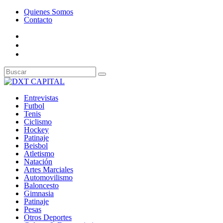
Quienes Somos
Contacto
Entrevistas
Futbol
Tenis
Ciclismo
Hockey
Patinaje
Beisbol
Atletismo
Natación
Artes Marciales
Automovilismo
Baloncesto
Gimnasia
Patinaje
Pesas
Otros Deportes