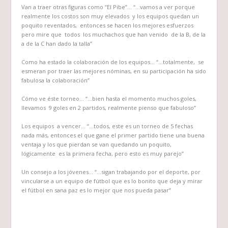
Van a traer otras figuras como “El Pibe”… “…
vamos a ver porque
realmente los costos son muy elevados y los equipos quedan un
poquito reventados, entonces se hacen los mejores esfuerzos
pero mire que todos los muchachos que han venido de la B, de la
a de la C han dado la talla”
Como ha estado la colaboración de los equipos…
“…totalmente, se
esmeran por traer las mejores nóminas, en su participación ha sido
fabulosa la colaboración”
Cómo ve éste torneo…
“…bien hasta el momento muchos goles,
llevamos 9 goles en 2 partidos, realmente pienso que fabuloso”
Los equipos a vencer…
“…todos, este es un torneo de 5 fechas
nada más, entonces el que gane el primer partido tiene una buena
ventaja y los que pierdan se van quedando un poquito,
lógicamente es la primera fecha, pero esto es muy parejo”
Un consejo a los jóvenes…
“…sigan trabajando por el deporte, por
vincularse a un equipo de fútbol que
es lo bonito que deja y mirar
el fútbol en sana paz es lo mejor que nos pueda pasar”