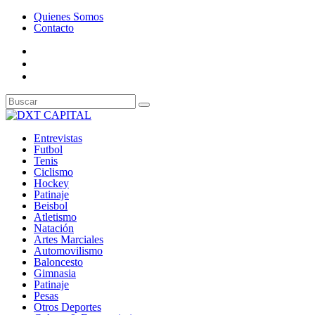
Quienes Somos
Contacto
Entrevistas
Futbol
Tenis
Ciclismo
Hockey
Patinaje
Beisbol
Atletismo
Natación
Artes Marciales
Automovilismo
Baloncesto
Gimnasia
Patinaje
Pesas
Otros Deportes