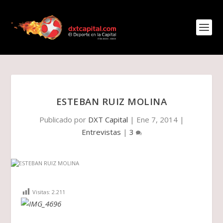
ESTEBAN RUIZ MOLINA
Publicado por
DXT Capital
|
Ene 7, 2014
|
Entrevistas
|
3
Visitas:
2.211