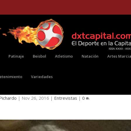
Patinaje
Beisbol
Atletismo
Natación
Artes Marcia
retenimiento
Variedades
BCAMPEÓN DEL CIRCUITO CELSIA
Pichardo
|
Nov 26, 2016
|
Entrevistas
|
0