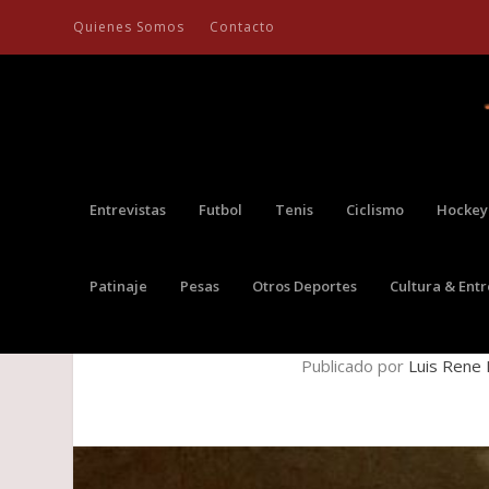
Quienes Somos
Contacto
Entrevistas
Futbol
Tenis
Ciclismo
Hockey
Patinaje
Pesas
Otros Deportes
Cultura & Ent
DANIEL GALÁN SU
Publicado por
Luis Rene 