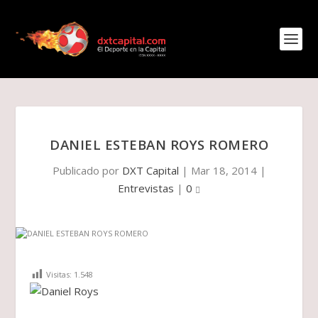
DANIEL ESTEBAN ROYS ROMERO
Publicado por
DXT Capital
|
Mar 18, 2014
|
Entrevistas
|
0
Visitas:
1.548