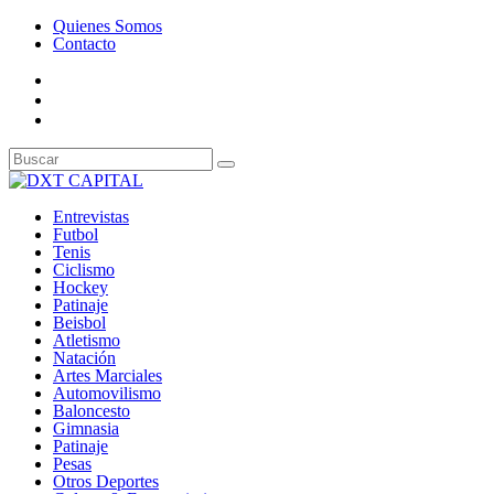
Quienes Somos
Contacto
Entrevistas
Futbol
Tenis
Ciclismo
Hockey
Patinaje
Beisbol
Atletismo
Natación
Artes Marciales
Automovilismo
Baloncesto
Gimnasia
Patinaje
Pesas
Otros Deportes