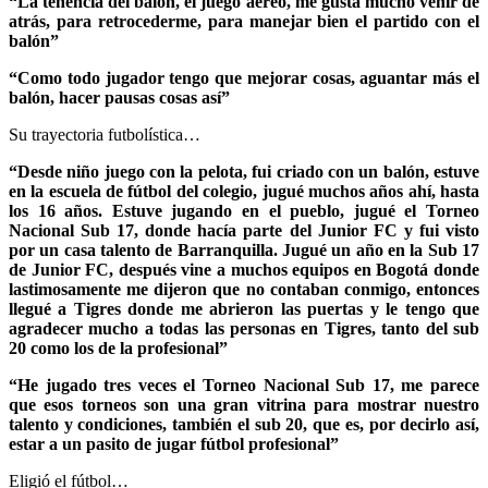
“La tenencia del balón, el juego aéreo, me gusta mucho venir de
atrás, para retrocederme, para manejar bien el partido con el
balón”
“Como todo jugador tengo que mejorar cosas, aguantar más el
balón, hacer pausas cosas así”
Su trayectoria futbolística…
“Desde niño juego con la pelota, fui criado con un balón, estuve
en la escuela de fútbol del colegio, jugué muchos años ahí, hasta
los 16 años. Estuve jugando en el pueblo, jugué el Torneo
Nacional Sub 17, donde hacía parte del Junior FC y fui visto
por un casa talento de Barranquilla. Jugué un año en la Sub 17
de Junior FC, después vine a muchos equipos en Bogotá donde
lastimosamente me dijeron que no contaban conmigo, entonces
llegué a Tigres donde me abrieron las puertas y le tengo que
agradecer mucho a todas las personas en Tigres, tanto del sub
20 como los de la profesional”
“He jugado tres veces el Torneo Nacional Sub 17, me parece
que esos torneos son una gran vitrina para mostrar nuestro
talento y condiciones, también el sub 20, que es, por decirlo así,
estar a un pasito de jugar fútbol profesional”
Eligió el fútbol…