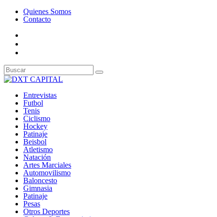
Quienes Somos
Contacto
Entrevistas
Futbol
Tenis
Ciclismo
Hockey
Patinaje
Beisbol
Atletismo
Natación
Artes Marciales
Automovilismo
Baloncesto
Gimnasia
Patinaje
Pesas
Otros Deportes