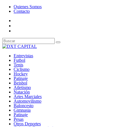
Quienes Somos
Contacto
Entrevistas
Futbol
Tenis
Ciclismo
Hockey
Patinaje
Beisbol
Atletismo
Natación
Artes Marciales
Automovilismo
Baloncesto
Gimnasia
Patinaje
Pesas
Otros Deportes