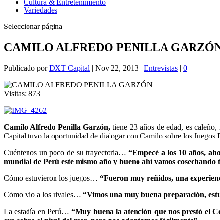
Cultura & Entretenimiento
Variedades
Seleccionar página
CAMILO ALFREDO PENILLA GARZÓ
Publicado por
DXT Capital
|
Nov 22, 2013
|
Entrevistas
|
0
Visitas:
873
Camilo Alfredo Penilla Garzón,
tiene 23 años de edad, es caleño,
Capital tuvo la oportunidad de dialogar con Camilo sobre los Juegos 
Cuéntenos un poco de su trayectoria…
“Empecé a los 10 años, ahor
mundial de Perú este mismo año y bueno ahí vamos cosechando tr
Cómo estuvieron los juegos…
“Fueron muy reñidos, una experienci
Cómo vio a los rivales…
“Vimos una muy buena preparación, estuvim
La estadía en Perú…
“Muy buena la atención que nos prestó el Com