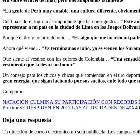
era sobre el nivel del mar, pero nos adaptamos fácilmente”
“La gente de Perú muy amable, una cultura diferente, obviament
Cuál ha sido el logro más importante que ha conseguido…
“Este año
representar a mi país en la ciudad de Lima en los Juegos Bolivar
Por qué el tiro y no otro deporte…
“Es algo que me inculcó mi padr
Ahora qué viene…
“Ya terminamos el año, ya se vienen los Surame
Qué siente al vestirse con los colores de Colombia…
“Una sensació
vestimenta que la llevo con honor”
Un consejo para los chicos y chicas que comienzan en el tiro depo
gran energía, que sigan luchando por sus sueños, ante todo que n
Compartir:
NATACIÓN CULMINA SU PARTICIPACIÓN CON RECORDS 
Próximo
SE DESPIDEN EN 2013 LAS ACTIVIDADES DE 40X40
Deja una respuesta
Tu dirección de correo electrónico no será publicada.
Los campos obli