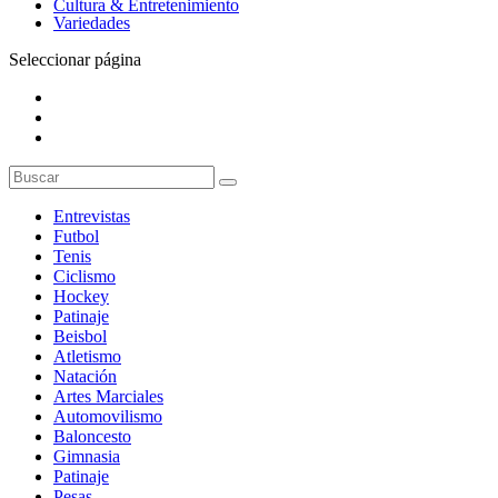
Cultura & Entretenimiento
Variedades
Seleccionar página
Entrevistas
Futbol
Tenis
Ciclismo
Hockey
Patinaje
Beisbol
Atletismo
Natación
Artes Marciales
Automovilismo
Baloncesto
Gimnasia
Patinaje
Pesas