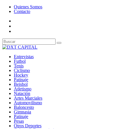
Quienes Somos
Contacto
Entrevistas
Futbol
Tenis
Ciclismo
Hockey
Patinaje
Beisbol
Atletismo
Natación
Artes Marciales
Automovilismo
Baloncesto
Gimnasia
Patinaje
Pesas
Otros Deportes