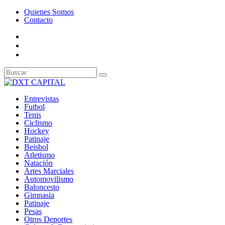
Quienes Somos
Contacto
Entrevistas
Futbol
Tenis
Ciclismo
Hockey
Patinaje
Beisbol
Atletismo
Natación
Artes Marciales
Automovilismo
Baloncesto
Gimnasia
Patinaje
Pesas
Otros Deportes