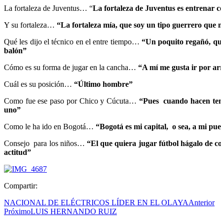
La fortaleza de Juventus… “
La fortaleza de Juventus es entrenar 
Y su fortaleza…
“La fortaleza mía, que soy un tipo guerrero que
Qué les dijo el técnico en el entre tiempo…
“Un poquito regañó, que
balón”
Cómo es su forma de jugar en la cancha…
“A mí me gusta ir por a
Cuál es su posición…
“Último hombre”
Como fue ese paso por Chico y Cúcuta…
“Pues cuando hacen temp
uno”
Como le ha ido en Bogotá…
“Bogotá es mi capital, o sea, a mi p
Consejo para los niños…
“El que quiera jugar fútbol hágalo de 
actitud”
Compartir:
NACIONAL DE ELÉCTRICOS LÍDER EN EL OLAYA
Anterior
Próximo
LUIS HERNANDO RUIZ