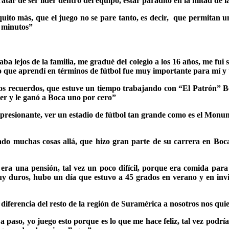
tar de ser líder dentro del equipo, estar paradito en la mitad de
uito más, que el juego no se pare tanto, es decir, que permitan 
5 minutos”
aba lejos de la familia, me gradué del colegio a los 16 años, me fui 
lo que aprendí en términos de fútbol fue muy importante para mí y 
s recuerdos, que estuve un tiempo trabajando con “El Patrón” Ber
ver y le ganó a Boca uno por cero”
presionante, ver un estadio de fútbol tan grande como es el Monu
do muchas cosas allá, que hizo gran parte de su carrera en Boca
era una pensión, tal vez un poco difícil, porque era comida para
n muy duros, hubo un día que estuvo a 45 grados en verano y en inv
diferencia del resto de la región de Suramérica a nosotros nos qu
a paso, yo juego esto porque es lo que me hace feliz, tal vez podría