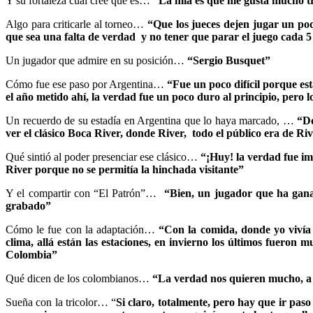
Y su fortaleza cuál cree que es…
“La mía es que me gusta mucho tra
Algo para criticarle al torneo…
“Que los jueces dejen jugar un poq
que sea una falta de verdad y no tener que parar el juego cada 
Un jugador que admire en su posición…
“Sergio Busquet”
Cómo fue ese paso por Argentina…
“Fue un poco difícil porque est
el año metido ahí, la verdad fue un poco duro al principio, pero 
Un recuerdo de su estadía en Argentina que lo haya marcado, …
“Do
ver el clásico Boca River, donde River, todo el público era de Ri
Qué sintió al poder presenciar ese clásico…
“¡Huy! la verdad fue im
River porque no se permitía la hinchada visitante”
Y el compartir con “El Patrón”…
“Bien, un jugador que ha gana
grabado”
Cómo le fue con la adaptación…
“Con la comida, donde yo vivía 
clima, allá están las estaciones, en invierno los últimos fuero
Colombia”
Qué dicen de los colombianos…
“La verdad nos quieren mucho, a 
Sueña con la tricolor… “
Si claro, totalmente, pero hay que ir paso 