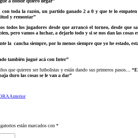
egue a donde quiero llegar”
con toda la razón, un partido ganado 2 a 0 y que te lo empaten e
titud y remontar”
emos todos los jugadores desde que arrancó el torneo, desde que 
ien, pero vamos a luchar, a dejarlo todo y si se nos dan las cosas
nte la cancha siempre, por lo menos siempre que yo he estado, est
ado también jugué acá con Inter”
iños que quieren ser futbolistas y están dando sus primeros pasos…
“E
aja duro las cosas se le van a dar”
BORA
Anterior
gatorios están marcados con
*