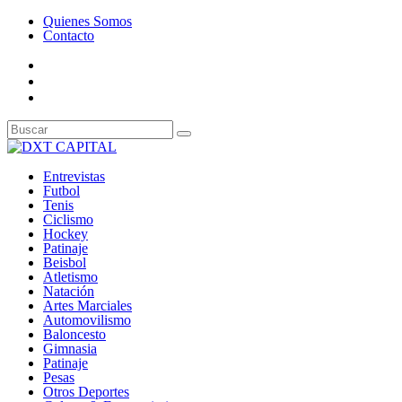
Quienes Somos
Contacto
Entrevistas
Futbol
Tenis
Ciclismo
Hockey
Patinaje
Beisbol
Atletismo
Natación
Artes Marciales
Automovilismo
Baloncesto
Gimnasia
Patinaje
Pesas
Otros Deportes