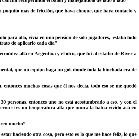
 la cancha recuperando el balón y manejándolo de lado a lado”
un poquito más de fricción, que haya choque, que haya contacto y
solo para allá, vivía en una pensión de solo jugadores, estaba todo
trato de aplicarlo cada día”
múdez allá en Argentina y el otro, que fui al estadio de River a
mental, que un equipo haga un gol, donde toda la hinchada era de
, entonces muchas cosas que él nos decía, todo eso se me quedó
 30 personas, entonces uno no está acostumbrado a eso, y con el
ierno si es un temperatura alta que nunca la había vivido acá en
ieren mucho”
 estar haciendo otra cosa, pero esto es lo que me hace feliz, lo que