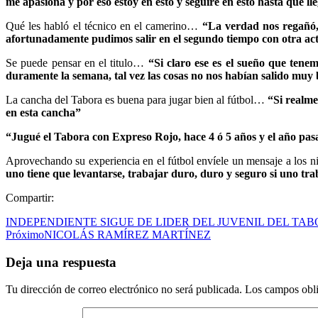
me apasiona y por eso estoy en esto y seguiré en esto hasta que ll
Qué les habló el técnico en el camerino…
“La verdad nos regañó, 
afortunadamente pudimos salir en el segundo tiempo con otra ac
Se puede pensar en el titulo…
“Si claro ese es el sueño que ten
duramente la semana, tal vez las cosas no nos habían salido muy b
La cancha del Tabora es buena para jugar bien al fútbol…
“Si realme
en esta cancha”
“Jugué el Tabora con Expreso Rojo, hace 4 ó 5 años y el año pas
Aprovechando su experiencia en el fútbol envíele un mensaje a los n
uno tiene que levantarse, trabajar duro, duro y seguro si uno trab
Compartir:
INDEPENDIENTE SIGUE DE LIDER DEL JUVENIL DEL TA
Próximo
NICOLÁS RAMÍREZ MARTÍNEZ
Deja una respuesta
Tu dirección de correo electrónico no será publicada.
Los campos obli