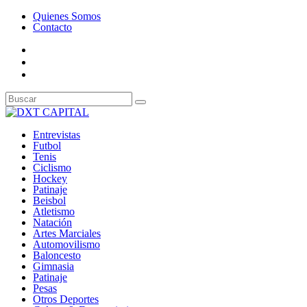
Quienes Somos
Contacto
Entrevistas
Futbol
Tenis
Ciclismo
Hockey
Patinaje
Beisbol
Atletismo
Natación
Artes Marciales
Automovilismo
Baloncesto
Gimnasia
Patinaje
Pesas
Otros Deportes