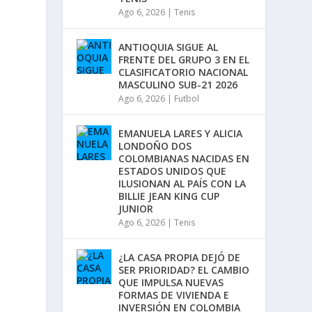
a
Ago 6, 2026
|
Tenis
/
a
b
ANTIOQUIA SIGUE AL
a
FRENTE DEL GRUPO 3 EN EL
j
CLASIFICATORIO NACIONAL
o
MASCULINO SUB-21 2026
p
Ago 6, 2026
|
Futbol
a
r
a
EMANUELA LARES Y ALICIA
a
LONDOÑO DOS
u
COLOMBIANAS NACIDAS EN
m
ESTADOS UNIDOS QUE
e
ILUSIONAN AL PAÍS CON LA
n
BILLIE JEAN KING CUP
t
JUNIOR
a
Ago 6, 2026
|
Tenis
r
o
d
¿LA CASA PROPIA DEJÓ DE
i
SER PRIORIDAD? EL CAMBIO
s
QUE IMPULSA NUEVAS
m
FORMAS DE VIVIENDA E
i
INVERSIÓN EN COLOMBIA