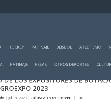
O
HOCKEY
PATINAJE
BEISBOL
ATLETISMO
IA
PATINAJE
PESAS
OTROS DEPORTES
CULTUR
 DE LOS EXPOSITORES DE BOYACÁ
AGROEXPO 2023
rdo
|
Jul 18, 2023
|
Cultura & Entretenimiento
|
0