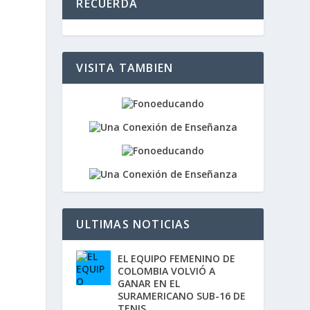
RECUERDA
z
a
l
a
s
VISITA TAMBIEN
t
e
c
l
a
s
o
d
e
f
l
e
c
ULTIMAS NOTICIAS
h
a
a
EL EQUIPO FEMENINO DE
r
COLOMBIA VOLVIÓ A
r
GANAR EN EL
i
SURAMERICANO SUB-16 DE
b
TENIS