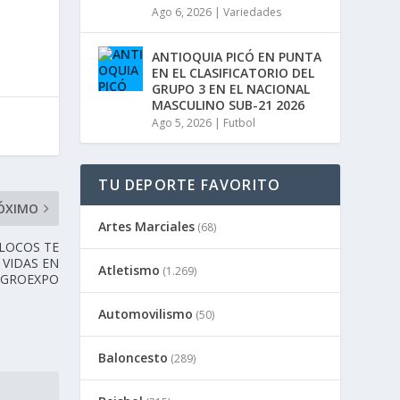
n
Ago 6, 2026
|
Variedades
u
i
r
ANTIOQUIA PICÓ EN PUNTA
e
EN EL CLASIFICATORIO DEL
l
GRUPO 3 EN EL NACIONAL
v
MASCULINO SUB-21 2026
o
Ago 5, 2026
|
Futbol
l
u
m
e
TU DEPORTE FAVORITO
n
ÓXIMO
.
Artes Marciales
(68)
 LOCOS TE
VIDAS EN
Atletismo
(1.269)
AGROEXPO
Automovilismo
(50)
Baloncesto
(289)