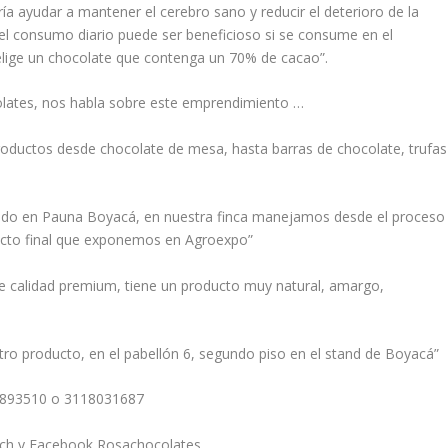
ría ayudar a mantener el cerebro sano y reducir el deterioro de la
l consumo diario puede ser beneficioso si se consume en el
 elige un chocolate que contenga un 70% de cacao”.
olates, nos habla sobre este emprendimiento …
oductos desde chocolate de mesa, hasta barras de chocolate, trufas
ado en Pauna Boyacá, en nuestra finca manejamos desde el proceso
ducto final que exponemos en Agroexpo”
e calidad premium, tiene un producto muy natural, amargo,
ro producto, en el pabellón 6, segundo piso en el stand de Boyacá”
32893510 o 3118031687
srch y Facebook Rosachocolates