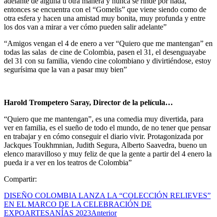
adelante de alguna u otra manera y nunca se rinde por nada,
entonces se encuentra con el “Gomelis” que viene siendo como de
otra esfera y hacen una amistad muy bonita, muy profunda y entre
los dos van a mirar a ver cómo pueden salir adelante”
“Amigos vengan el 4 de enero a ver “Quiero que me mantengan” en
todas las salas de cine de Colombia, pasen el 31, el desenguayabe
del 31 con su familia, viendo cine colombiano y divirtiéndose, estoy
segurísima que la van a pasar muy bien”
Harold Trompetero Saray, Director de la película…
“Quiero que me mantengan”, es una comedia muy divertida, para
ver en familia, es el sueño de todo el mundo, de no tener que pensar
en trabajar y en cómo conseguir el diario vivir. Protagonizada por
Jackques Toukhmnian, Judith Segura, Alberto Saavedra, bueno un
elenco maravilloso y muy feliz de que la gente a partir del 4 enero la
pueda ir a ver en los teatros de Colombia”
Compartir:
DISEÑO COLOMBIA LANZA LA “COLECCIÓN RELIEVES”
EN EL MARCO DE LA CELEBRACIÓN DE
EXPOARTESANÍAS 2023
Anterior