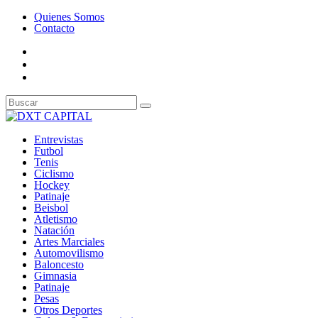
Quienes Somos
Contacto
Entrevistas
Futbol
Tenis
Ciclismo
Hockey
Patinaje
Beisbol
Atletismo
Natación
Artes Marciales
Automovilismo
Baloncesto
Gimnasia
Patinaje
Pesas
Otros Deportes