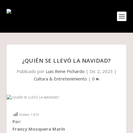
¿QUIÉN SE LLEVÓ LA NAVIDAD?
Publicado por
Luis Rene Pichardo
|
Dic 2, 2023
|
Cultura & Entretenimiento
|
0
Visitas:
1.013
Por:
Francy Mosquera Marín