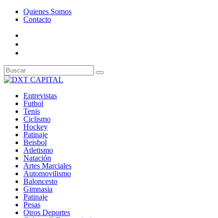
Quienes Somos
Contacto
Entrevistas
Futbol
Tenis
Ciclismo
Hockey
Patinaje
Beisbol
Atletismo
Natación
Artes Marciales
Automovilismo
Baloncesto
Gimnasia
Patinaje
Pesas
Otros Deportes