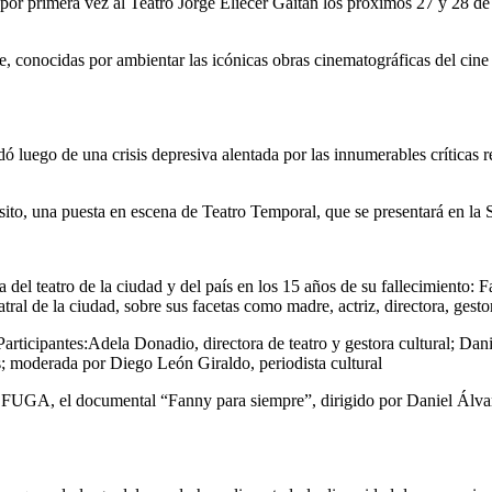
 por primera vez al Teatro Jorge Eliécer Gaitán los próximos 27 y 28 d
, conocidas por ambientar las icónicas obras cinematográficas del cine
dó luego de una crisis depresiva alentada por las innumerables críticas r
isito, una puesta en escena de Teatro Temporal, que se presentará en la
el teatro de la ciudad y del país en los 15 años de su fallecimiento: 
eatral de la ciudad, sobre sus facetas como madre, actriz, directora, gestor
articipantes:Adela Donadio, directora de teatro y gestora cultural; Dani
os; moderada por Diego León Giraldo, periodista cultural
la FUGA, el documental “Fanny para siempre”, dirigido por Daniel Álvar