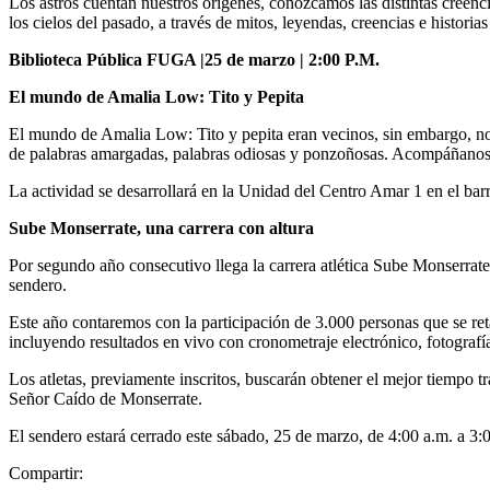
Los astros cuentan nuestros orígenes, conozcamos las distintas creenc
los cielos del pasado, a través de mitos, leyendas, creencias e histori
Biblioteca Pública FUGA |25 de marzo | 2:00 P.M.
El mundo de Amalia Low: Tito y Pepita
El mundo de Amalia Low: Tito y pepita eran vecinos, sin embargo, no e
de palabras amargadas, palabras odiosas y ponzoñosas. Acompáñanos a e
La actividad se desarrollará en la Unidad del Centro Amar 1 en el bar
Sube Monserrate, una carrera con altura
Por segundo año consecutivo llega la carrera atlética Sube Monserrate,
sendero.
Este año contaremos con la participación de 3.000 personas que se ret
incluyendo resultados en vivo con cronometraje electrónico, fotografía
Los atletas, previamente inscritos, buscarán obtener el mejor tiempo tra
Señor Caído de Monserrate.
El sendero estará cerrado este sábado, 25 de marzo, de 4:00 a.m. a 3:
Compartir: