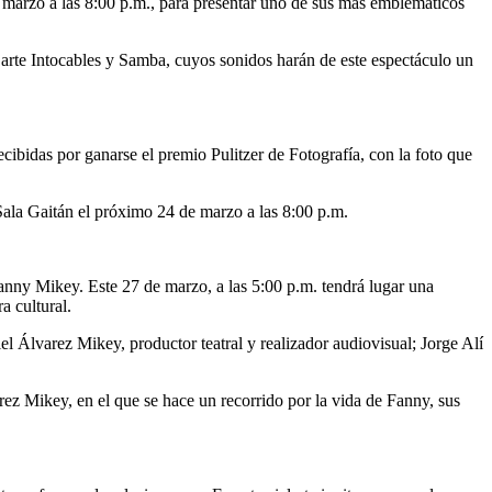
e marzo a las 8:00 p.m., para presentar uno de sus más emblemáticos
 arte Intocables y Samba, cuyos sonidos harán de este espectáculo un
ecibidas por ganarse el premio Pulitzer de Fotografía, con la foto que
 Sala Gaitán el próximo 24 de marzo a las 8:00 p.m.
Fanny Mikey. Este 27 de marzo, a las 5:00 p.m. tendrá lugar una
a cultural.
el Álvarez Mikey, productor teatral y realizador audiovisual; Jorge Alí
ez Mikey, en el que se hace un recorrido por la vida de Fanny, sus