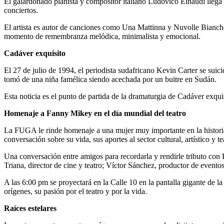
El galardonado pianista y compositor italiano Ludovico Einaudi llega
conciertos.
El artista es autor de canciones como Una Mattinna y Nuvolle Bianche
momento de remembranza melódica, minimalista y emocional.
Cadáver exquisito
El 27 de julio de 1994, el periodista sudafricano Kevin Carter se suici
tomó de una niña famélica siendo acechada por un buitre en Sudán.
Esta noticia es el punto de partida de la dramaturgia de Cadáver exqu
Homenaje a Fanny Mikey en el día mundial del teatro
La FUGA le rinde homenaje a una mujer muy importante en la historia d
conversación sobre su vida, sus aportes al sector cultural, artístico y t
Una conversación entre amigos para recordarla y rendirle tributo con P
Triana, director de cine y teatro; Víctor Sánchez, productor de event
A las 6:00 pm se proyectará en la Calle 10 en la pantalla gigante de 
orígenes, su pasión por el teatro y por la vida.
Raíces estelares