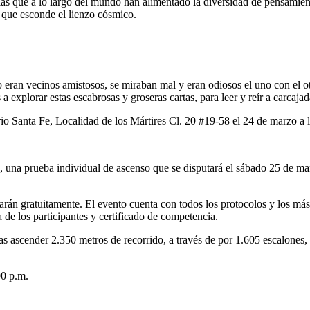
ias que a lo largo del mundo han alimentado la diversidad de pensamient
as que esconde el lienzo cósmico.
ran vecinos amistosos, se miraban mal y eran odiosos el uno con el otr
xplorar estas escabrosas y groseras cartas, para leer y reír a carcajad
rio Santa Fe, Localidad de los Mártires Cl. 20 #19-58 el 24 de marzo a 
 una prueba individual de ascenso que se disputará el sábado 25 de marz
arán gratuitamente. El evento cuenta con todos los protocolos y los más 
 de los participantes y certificado de competencia.
s ascender 2.350 metros de recorrido, a través de por 1.605 escalones, y 
00 p.m.