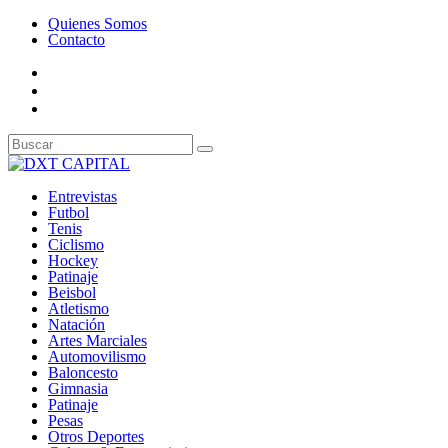
Quienes Somos
Contacto
Entrevistas
Futbol
Tenis
Ciclismo
Hockey
Patinaje
Beisbol
Atletismo
Natación
Artes Marciales
Automovilismo
Baloncesto
Gimnasia
Patinaje
Pesas
Otros Deportes