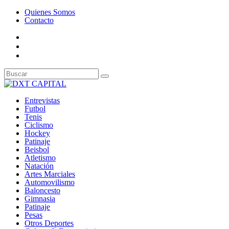
Quienes Somos
Contacto
Entrevistas
Futbol
Tenis
Ciclismo
Hockey
Patinaje
Beisbol
Atletismo
Natación
Artes Marciales
Automovilismo
Baloncesto
Gimnasia
Patinaje
Pesas
Otros Deportes