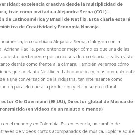
iversidad: excelencia creativa desde la multiplicidad de
ara, trae como invitada a Alejandra Serna (COL) –
n de Latinoamérica y Brasil de Netflix. Esta charla estará
ministra de Creatividad y Economía Naranja.
inoamérica, la colombiana Alejandra Serna, dialogará con la
a, Adriana Padilla, para entender mejor cómo es que una de las
l apuesta fuertemente por procesos de excelencia creativa visto
s, tanto detrás como frente a la cámara. También veremos cómo
iones que adelanta Netflix en Latinoamérica y, más puntualmente
rse a una conversación de la industria, tan interesante como
idad en paralelo que a la producción y el consumo cultural.
director Ole Obermann (EE.UU), Director global de Música de
 transmitida (en videos de un minuto o menos)
da en el mundo y en Colombia. Es, en esencia, un cambio de
a través de videos cortos acompañados de música. Explore aquí e