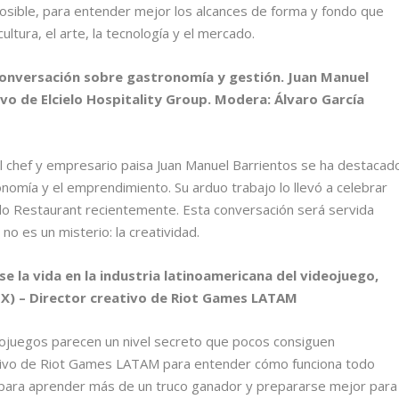
osible, para entender mejor los alcances de forma y fondo que
ltura, el arte, la tecnología y el mercado.
a conversación sobre gastronomía y gestión. Juan Manuel
vo de Elcielo Hospitality Group. Modera: Álvaro García
el chef y empresario paisa Juan Manuel Barrientos se ha destacad
onomía y el emprendimiento. Su arduo trabajo lo llevó a celebrar
ielo Restaurant recientemente. Esta conversación será servida
o es un misterio: la creatividad.
e la vida en la industria latinoamericana del videojuego,
EX) – Director creativo de Riot Games LATAM
deojuegos parecen un nivel secreto que pocos consiguen
ativo de Riot Games LATAM para entender cómo funciona todo
o para aprender más de un truco ganador y prepararse mejor para