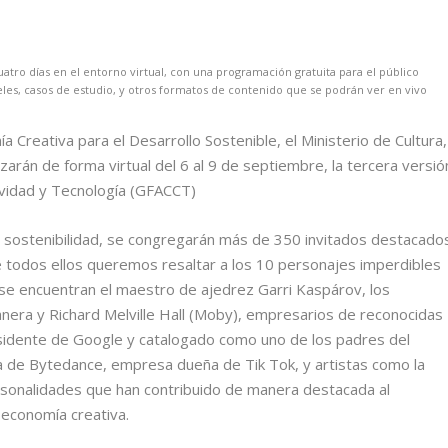
atro días en el entorno virtual, con una programación gratuita para el público
eles, casos de estudio, y otros formatos de contenido que se podrán ver en vivo
a Creativa para el Desarrollo Sostenible, el Ministerio de Cultura,
lizarán de forma virtual del 6 al 9 de septiembre, la tercera versió
tividad y Tecnología (GFACCT)
y sostenibilidad, se congregarán más de 350 invitados destacado
tre todos ellos queremos resaltar a los 10 personajes imperdibles
 se encuentran el maestro de ajedrez Garri Kaspárov, los
nera y Richard Melville Hall (Moby), empresarios de reconocidas
esidente de Google y catalogado como uno de los padres del
a de Bytedance, empresa dueña de Tik Tok, y artistas como la
rsonalidades que han contribuido de manera destacada al
la economía creativa.