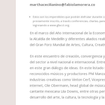
marthacecilianino@fabiolamorera.co
Estos son los imperdibles que podrán disfrutar durante cu
previamente inscrito, a través conferencias, charlas, pan
ingresando a www.gfacct.org.
En el marco del Año Internacional de la Economí
la Alcaldía de Medellín y diferentes aliados rea
del Gran Foro Mundial de Artes, Cultura, Crea
En este encuentro de creación, convergencia 
del sector a nivel nacional e internacional. En
en este gran diálogo de ideas. En este listado
reconocidos músicos y productores Phil Manza
industrias creativas como Vinton Cerf, Vicepr
internet, Ole Obermann, head global de músic
cantante mexicana Lila Downs, entre otras pe
desarrollo del arte, la cultura, la tecnología y 