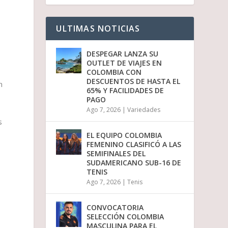
o
d
i
ULTIMAS NOTICIAS
s
m
i
DESPEGAR LANZA SU
n
OUTLET DE VIAJES EN
u
COLOMBIA CON
i
DESCUENTOS DE HASTA EL
n
r
65% Y FACILIDADES DE
e
PAGO
l
Ago 7, 2026
|
Variedades
v
s
o
l
EL EQUIPO COLOMBIA
u
FEMENINO CLASIFICÓ A LAS
m
SEMIFINALES DEL
e
SUDAMERICANO SUB-16 DE
n
TENIS
.
Ago 7, 2026
|
Tenis
CONVOCATORIA
SELECCIÓN COLOMBIA
MASCULINA PARA EL