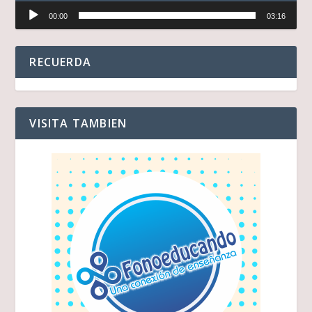
Reproductor
00:00
03:16
de
audio
RECUERDA
VISITA TAMBIEN