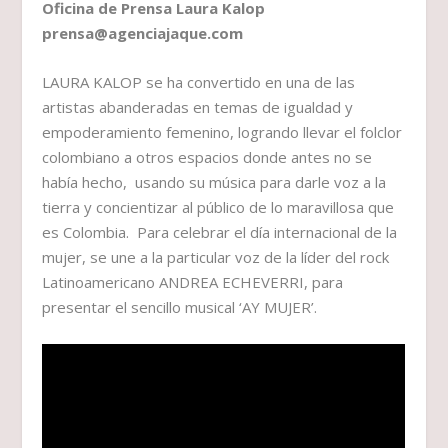
Oficina de Prensa Laura Kalop
prensa@agenciajaque.com
LAURA KALOP se ha convertido en una de las
artistas abanderadas en temas de igualdad y
empoderamiento femenino, logrando llevar el folclor
colombiano a otros espacios donde antes no se
había hecho, usando su música para darle voz a la
tierra y concientizar al público de lo maravillosa que
es Colombia. Para celebrar el día internacional de la
mujer, se une a la particular voz de la líder del rock
Latinoamericano ANDREA ECHEVERRI, para
presentar el sencillo musical ‘AY MUJER’.