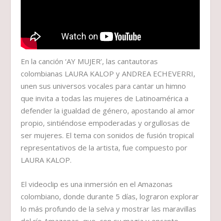
En la canción ‘AY MUJER’, las cantautoras
colombianas LAURA KALOP y ANDREA ECHEVERRI,
unen sus universos vocales para cantar un himno
que invita a todas las mujeres de Latinoamérica a
defender la igualdad de género, apostando al amor
propio, sintiéndose empoderadas y orgullosas de
ser mujeres. El tema con sonidos de fusión tropical
representativos de la artista, fue compuesto por
LAURA KALOP.
El videoclip es una inmersión en el Amazonas
colombiano, donde durante 5 días, lograron explorar
lo más profundo de la selva y mostrar las maravillas
del río Amazonas, que, con su magia y encanto,