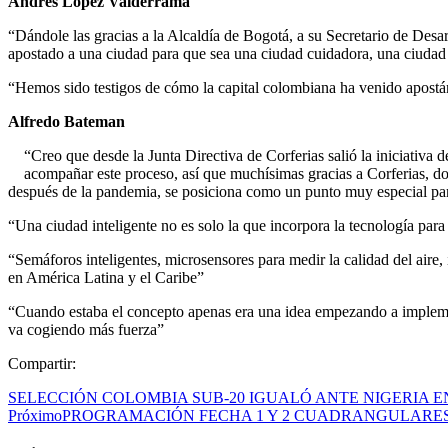
Andrés López Valderrama
“Dándole las gracias a la Alcaldía de Bogotá, a su Secretario de De
apostado a una ciudad para que sea una ciudad cuidadora, una ciudad 
“Hemos sido testigos de cómo la capital colombiana ha venido apostán
Alfredo Bateman
“Creo que desde la Junta Directiva de Corferias salió la iniciativ
acompañar este proceso, así que muchísimas gracias a Corferias, don
después de la pandemia, se posiciona como un punto muy especial par
“Una ciudad inteligente no es solo la que incorpora la tecnología par
“Semáforos inteligentes, microsensores para medir la calidad del aire
en América Latina y el Caribe”
“Cuando estaba el concepto apenas era una idea empezando a implement
va cogiendo más fuerza”
Compartir:
SELECCIÓN COLOMBIA SUB-20 IGUALÓ ANTE NIGERIA 
Próximo
PROGRAMACIÓN FECHA 1 Y 2 CUADRANGULARES 