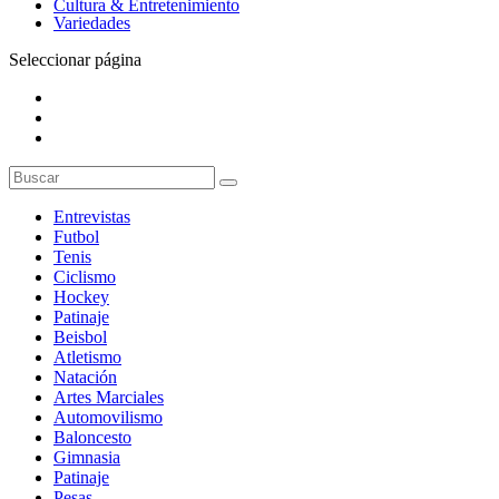
Cultura & Entretenimiento
Variedades
Seleccionar página
Entrevistas
Futbol
Tenis
Ciclismo
Hockey
Patinaje
Beisbol
Atletismo
Natación
Artes Marciales
Automovilismo
Baloncesto
Gimnasia
Patinaje
Pesas