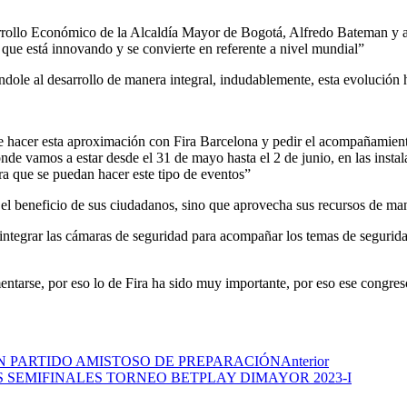
sarrollo Económico de la Alcaldía Mayor de Bogotá, Alfredo Bateman y a
que está innovando y se convierte en referente a nivel mundial”
dole al desarrollo de manera integral, indudablemente, esta evolución 
a de hacer esta aproximación con Fira Barcelona y pedir el acompañamien
de vamos a estar desde el 31 de mayo hasta el 2 de junio, en las instala
a que se puedan hacer este tipo de eventos”
a el beneficio de sus ciudadanos, sino que aprovecha sus recursos de man
, integrar las cámaras de seguridad para acompañar los temas de segurid
arse, por eso lo de Fira ha sido muy importante, por eso ese congreso 
EN PARTIDO AMISTOSO DE PREPARACIÓN
Anterior
SEMIFINALES TORNEO BETPLAY DIMAYOR 2023-I