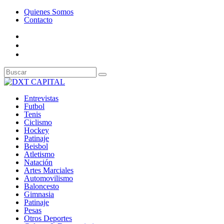
Quienes Somos
Contacto
Entrevistas
Futbol
Tenis
Ciclismo
Hockey
Patinaje
Beisbol
Atletismo
Natación
Artes Marciales
Automovilismo
Baloncesto
Gimnasia
Patinaje
Pesas
Otros Deportes