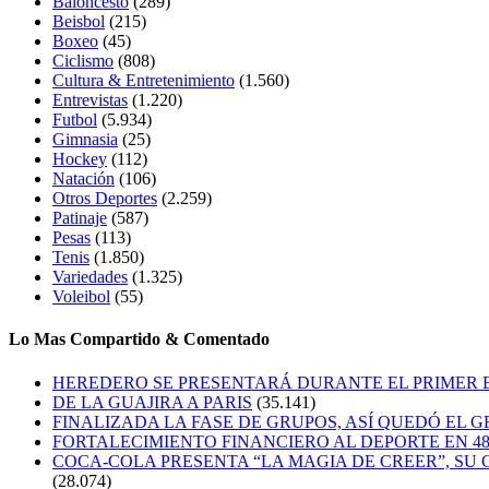
Baloncesto
(289)
Beisbol
(215)
Boxeo
(45)
Ciclismo
(808)
Cultura & Entretenimiento
(1.560)
Entrevistas
(1.220)
Futbol
(5.934)
Gimnasia
(25)
Hockey
(112)
Natación
(106)
Otros Deportes
(2.259)
Patinaje
(587)
Pesas
(113)
Tenis
(1.850)
Variedades
(1.325)
Voleibol
(55)
Lo Mas Compartido & Comentado
HEREDERO SE PRESENTARÁ DURANTE EL PRIMER
DE LA GUAJIRA A PARIS
(35.141)
FINALIZADA LA FASE DE GRUPOS, ASÍ QUEDÓ EL 
FORTALECIMIENTO FINANCIERO AL DEPORTE EN 4
COCA-COLA PRESENTA “LA MAGIA DE CREER”, SU 
(28.074)