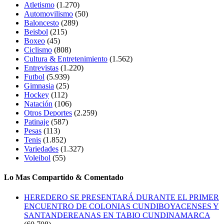
Atletismo
(1.270)
Automovilismo
(50)
Baloncesto
(289)
Beisbol
(215)
Boxeo
(45)
Ciclismo
(808)
Cultura & Entretenimiento
(1.562)
Entrevistas
(1.220)
Futbol
(5.939)
Gimnasia
(25)
Hockey
(112)
Natación
(106)
Otros Deportes
(2.259)
Patinaje
(587)
Pesas
(113)
Tenis
(1.852)
Variedades
(1.327)
Voleibol
(55)
Lo Mas Compartido & Comentado
HEREDERO SE PRESENTARÁ DURANTE EL PRIMER
ENCUENTRO DE COLONIAS CUNDIBOYACENSES Y
SANTANDEREANAS EN TABIO CUNDINAMARCA