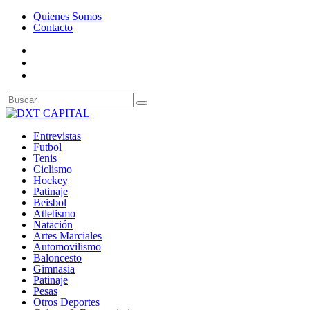
Quienes Somos
Contacto
Entrevistas
Futbol
Tenis
Ciclismo
Hockey
Patinaje
Beisbol
Atletismo
Natación
Artes Marciales
Automovilismo
Baloncesto
Gimnasia
Patinaje
Pesas
Otros Deportes