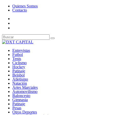
Quienes Somos
Contacto
Entrevistas
Futbol
Tenis
Ciclismo
Hockey
Patinaje
Beisbol
Atletismo
Natación
Artes Marciales
Automovilismo
Baloncesto
Gimnasia
Patinaje
Pesas
Otros Deportes