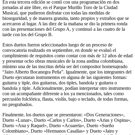
En esta tercera edición se contó con una programación en dos
jornadas al aire libre, en el Parque Murillo Toro de la Ciudad
Musical, que pudieron disfrutar con todas las medidas de
bioseguridad, y de manera gratuita, tanto propios y extraños que se
acercaron al lugar. A las diez de la mañana se dio la primera ronda
con las presentaciones del Grupo A, y continuó a las cuatro de la
tarde con los del Grupo B.
Estos duetos fueron seleccionados luego de un proceso de
convocatoria realizado en septiembre, en donde se evaluó el
cumplimiento de requisitos como contar con más de 12 años de edad
y presentar ocho obras musicales de la zona andina colombiana,
mínimo una de las inscritas debía ser del compositor homenajeado
“Jairo Alberto Bocanegra Peña”. Igualmente, que los integrantes del
Dueto ejecutaran instrumentos en alguna de las siguientes formas:
guitarra y tiple, dos guitarras, dos tiples, bandola y guitarra o
bandola y tiple. Adicionalmente, podían interpretar otro instrumento
con un acompañante diferente a los ya mencionados, tales como
percusión folclórica, flauta, violín, bajo o teclado, de todas formas,
no pregrabados.
Finalmente, los duetos que se presentaron: «Dos Generaciones»,
Dueto «Lunar», Dueto «Carlos y Carlos», Dueto «Arias y Ospina»,
Dueto «Ana y Raquel», Dueto «Acuarela», Dueto «Sueño
Colombiano», Dueto «Hermanos Casallas» y Dueto «Jairo y