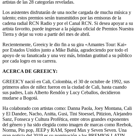
artistas de las 28 categorías reveladas.
Los asistentes disfrutarán de una noche cargada de mucha música y
talento; estos premios serán transmitidos por las emisoras de la
cadena radial RCN Radio y por el Canal RCN. Si desea apoyar a su
artista favorito, puede ingresar a la página oficial de Premios Nuestra
Tierra y dejar su voto a partir del mes de abril.
Recientemente, Greeicy le dio fin a su gira «Amantes Tour: Kai»
por Estados Unidos junto a Mike Bahía, agradeciendo por todo el
apoyo de su fanaticada y una vez más, brindan gratitud a su público
por cada logro en su carrera.
ACERCA DE GREEICY:
GREEICY nació en Cali, Colombia, el 30 de octubre de 1992, sus
primeros años de niñez fueron en la ciudad de Cali, hasta cuando
sus padres, Luis Alberto Rendón y Lucy Ceballos, decidieron
mudarse a Bogotá.
Ha colaborado con artistas como: Danna Paola, Joey Montana, Cali
y El Dandee, Nacho, Anitta, Gusi, Tini Stoessel, Pitizion, Alejandro
Sanz, Fonseca y Cultura Profética, entre otros grandes exponentes
del género y ha sido elegida como imagen de marcas como Reebok,
Norma, Pin pop, JEEP y RAM, Speed Max y Seven Seven. Una
gran noticia del 2019 es su nominación a los PREMIOS LATIN