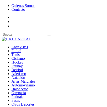
Quienes Somos
Contacto
Entrevistas
Futbol
Tenis
Ciclismo
Hockey
Patinaje
Beisbol
Atletismo
Natación
Artes Marciales
Automovilismo
Baloncesto
Gimnasia
Patinaje
Pesas
Otros Deportes