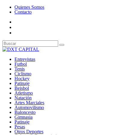
Quienes Somos
Contacto
Entrevistas
Futbol
Tenis
Ciclismo
Hockey
Patinaje
Beisbol
Atletismo
Natación
Artes Marciales
Automovilismo
Baloncesto
Gimnasia
Patinaje
Pesas
Otros Deportes