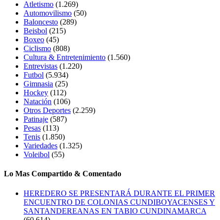
Atletismo
(1.269)
Automovilismo
(50)
Baloncesto
(289)
Beisbol
(215)
Boxeo
(45)
Ciclismo
(808)
Cultura & Entretenimiento
(1.560)
Entrevistas
(1.220)
Futbol
(5.934)
Gimnasia
(25)
Hockey
(112)
Natación
(106)
Otros Deportes
(2.259)
Patinaje
(587)
Pesas
(113)
Tenis
(1.850)
Variedades
(1.325)
Voleibol
(55)
Lo Mas Compartido & Comentado
HEREDERO SE PRESENTARÁ DURANTE EL PRIMER
ENCUENTRO DE COLONIAS CUNDIBOYACENSES Y
SANTANDEREANAS EN TABIO CUNDINAMARCA
(60.614)