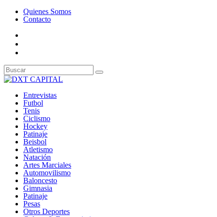
Quienes Somos
Contacto
Entrevistas
Futbol
Tenis
Ciclismo
Hockey
Patinaje
Beisbol
Atletismo
Natación
Artes Marciales
Automovilismo
Baloncesto
Gimnasia
Patinaje
Pesas
Otros Deportes