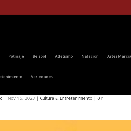
Patinaje
Beisbol
Atletismo
Natación
Artes Marcia
retenimiento
Variedades
EGRESA A BOGOTÁ CON LUNA DE MIER…
do
|
Nov 15, 2023
|
Cultura & Entretenimiento
|
0