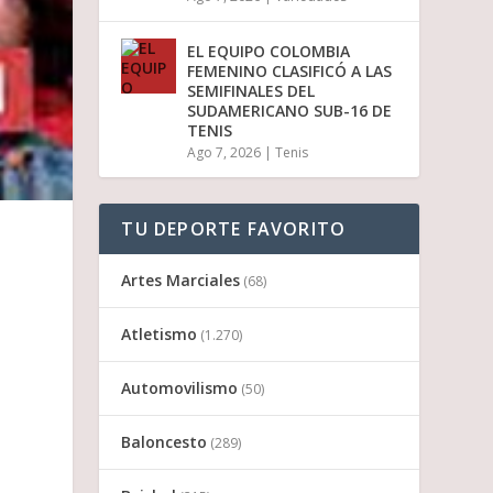
i
r
EL EQUIPO COLOMBIA
e
FEMENINO CLASIFICÓ A LAS
l
SEMIFINALES DEL
v
SUDAMERICANO SUB-16 DE
o
TENIS
l
Ago 7, 2026
|
Tenis
u
m
e
n
TU DEPORTE FAVORITO
.
Artes Marciales
(68)
Atletismo
(1.270)
Automovilismo
(50)
Baloncesto
(289)