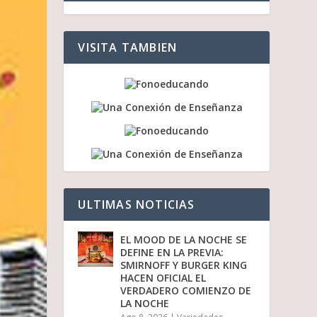
a
l
a
s
VISITA TAMBIEN
t
e
c
l
a
s
d
e
f
l
e
c
ULTIMAS NOTICIAS
h
a
a
EL MOOD DE LA NOCHE SE
r
DEFINE EN LA PREVIA:
r
SMIRNOFF Y BURGER KING
i
HACEN OFICIAL EL
b
VERDADERO COMIENZO DE
a
LA NOCHE
/