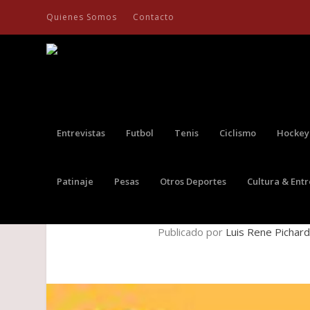
Quienes Somos
Contacto
Entrevistas
Futbol
Tenis
Ciclismo
Hockey
Patinaje
Pesas
Otros Deportes
Cultura & Ent
EL ÁGUILA DESCALZA R
Publicado por
Luis Rene Pichar