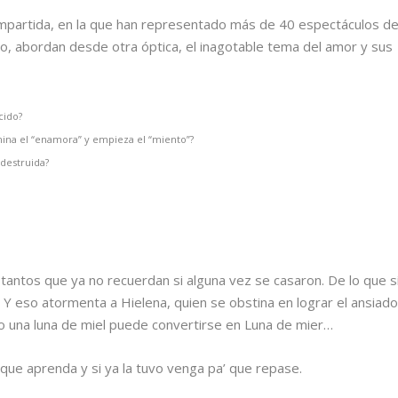
mpartida, en la que han representado más de 40 espectáculos d
oro, abordan desde otra óptica, el inagotable tema del amor y sus
cido?
ina el “enamora” y empieza el “miento”?
 destruida?
tantos que ya no recuerdan si alguna vez se casaron. De lo que s
 Y eso atormenta a Hielena, quien se obstina en lograr el ansiad
mo una luna de miel puede convertirse en Luna de mier…
´que aprenda y si ya la tuvo venga pa’ que repase.