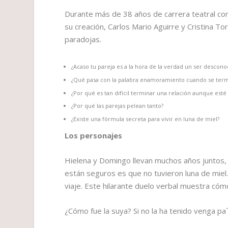
Durante más de 38 años de carrera teatral co
su creación, Carlos Mario Aguirre y Cristina T
paradojas.
¿Acaso tu pareja es a la hora de la verdad un ser descono
¿Qué pasa con la palabra enamoramiento cuando se term
¿Por qué es tan difícil terminar una relación aunque esté
¿Por qué las parejas pelean tanto?
¿Existe una fórmula secreta para vivir en luna de miel?
Los personajes
Hielena y Domingo llevan muchos años juntos, 
están seguros es que no tuvieron luna de miel.
viaje. Este hilarante duelo verbal muestra có
¿Cómo fue la suya? Si no la ha tenido venga pa