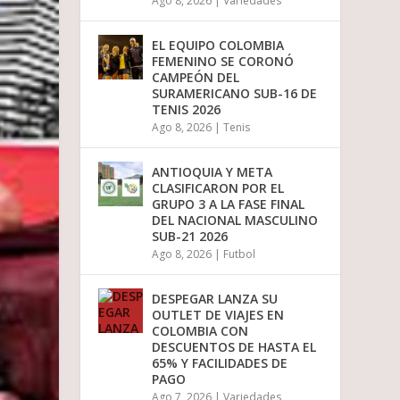
Ago 8, 2026
|
Variedades
a
b
a
EL EQUIPO COLOMBIA
j
FEMENINO SE CORONÓ
o
CAMPEÓN DEL
p
SURAMERICANO SUB-16 DE
a
TENIS 2026
r
Ago 8, 2026
|
Tenis
a
a
u
ANTIOQUIA Y META
m
CLASIFICARON POR EL
e
GRUPO 3 A LA FASE FINAL
n
DEL NACIONAL MASCULINO
t
SUB-21 2026
a
Ago 8, 2026
|
Futbol
r
o
DESPEGAR LANZA SU
d
OUTLET DE VIAJES EN
i
COLOMBIA CON
s
DESCUENTOS DE HASTA EL
m
65% Y FACILIDADES DE
i
PAGO
n
u
Ago 7, 2026
|
Variedades