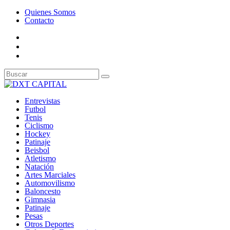
Quienes Somos
Contacto
Entrevistas
Futbol
Tenis
Ciclismo
Hockey
Patinaje
Beisbol
Atletismo
Natación
Artes Marciales
Automovilismo
Baloncesto
Gimnasia
Patinaje
Pesas
Otros Deportes